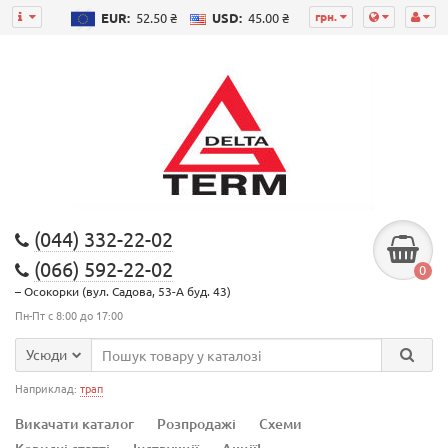
грн.
EUR:
52.50 ₴
USD:
45.00 ₴
(044) 332-22-02
(066) 592-22-02
0
– Осокорки (вул. Садова, 53-А буд. 43)
Пн-Пт с 8:00 до 17:00
Усюди
Наприклад:
трап
Викачати каталог
Розпродажі
Схеми