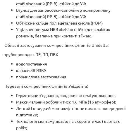
стабілізований (PP-B), стійкий до УФ.
Втулка для запресовки-сополімер поліпропілену
стабілізований( PP-B), стійкий до УФ
Обтискне кільце-поліацеталева смола (РОМ)
Ущільнення-гума NBR хімічно стійка для слабких
розчинів, безпечна при контакті з їжею.
Області застосування компресійних фітингів Unidelta:
трубопроводи з ПЕ, ПП, ПВХ
водопостачання
канали ЗВ'ЯЗКУ
промислове застосування
Переваги компресійних фітингів Унідельта:
Герметичне з'єднання, завдяки системі ущільнення;
Максимальний робочий тиск 1,6 МПа (16 атмосфер);
Легкий і швидкий монтаж-фітінг не вимагає попередньої
підготовки;
Технологія монтажу дозволяє скоротити час і вартість
робіт;