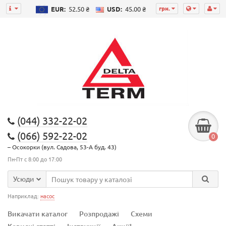
грн.
EUR:
52.50 ₴
USD:
45.00 ₴
(044) 332-22-02
(066) 592-22-02
0
– Осокорки (вул. Садова, 53-А буд. 43)
Пн-Пт с 8:00 до 17:00
Усюди
Наприклад:
насос
Викачати каталог
Розпродажі
Схеми