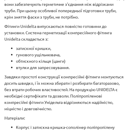
вони забезпечують герметичне з'єднання між відрізками
труби. При цьому особливої попередньої підготовки труби,
крім зняття фаски з труби, не потрібно.
Фітинги Unidelta випускаються повністю готовими до
установки. Система герметизації компресійного фітинга
Unidelta складається з:
затискної кришки,
гумового ущільнювача,
обтискного кільця (цанги)
втулки для запресовування.
Завдяки простоті конструкції компресійні фітинги монтуються
досить швидко, і їх можна збирати і розбирати багаторазово,
без втрати робочих властивостей. На продукцію UNIDELTA є
необхідні сертифікати та дозволи. Поліпропіленові
компресійні фітинги Унідельта відрізняються надійністю,
міцністю і довговічністю.
Матеріали:
Корпус і затискна кришка-сополімер поліпропілену