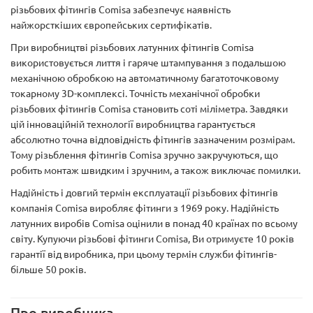
різьбових фітингів Comisa забезпечує наявність
найжорсткіших європейських сертифікатів.
При виробництві різьбових латунних фітингів Comisa
використовується лиття і гаряче штампування з подальшою
механічною обробкою на автоматичному багатоточковому
токарному 3D-комплексі. Точність механічної обробки
різьбових фітингів Comisa становить соті міліметра. Завдяки
цій інноваційній технології виробництва гарантується
абсолютно точна відповідність фітингів зазначеним розмірам.
Тому різьблення фітингів Comisa зручно закручуються, що
робить монтаж швидким і зручним, а також виключає помилки.
Надійність і довгий термін експлуатації різьбових фітингів
компанія Comisa виробляє фітинги з 1969 року. Надійність
латунних виробів Comisa оцінили в понад 40 країнах по всьому
світу. Купуючи різьбові фітинги Comisa, Ви отримуєте 10 років
гарантії від виробника, при цьому термін служби фітингів-
більше 50 років.
Про виробника