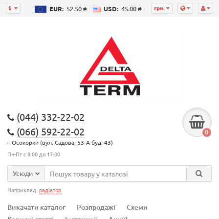
грн.
EUR:
52.50 ₴
USD:
45.00 ₴
(044) 332-22-02
(066) 592-22-02
0
– Осокорки (вул. Садова, 53-А буд. 43)
Пн-Пт с 8:00 до 17:00
Усюди
Наприклад:
радіатор
Викачати каталог
Розпродажі
Схеми