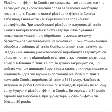
Різьблення фітингів Comisa не кришаться, не зриваються і не
заламуються, високоякісний сплав забезпечує необхідну
пластичність. Гарантію якості різьбових фітингів Comisa
забезпечує наявність найжорсткіших європейських
сертифікатів. При виробництві різьбових латунних фітингів
Comisa використовується лиття і гаряче штампування з
подальшою механічною обробкою на автоматичному
багатоточковому токарному 3D-комплексі. Точність механічної
обробки різьбових фітингів Comisa становить соті міліметра.
Завдяки цій інноваційній технології виробництва гарантується
абсолютно точна відповідність фітингів зазначеним розмірам.
Тому різьблення фітингів Comisa зручно закручуються, що
робить монтаж швидким і зручним, а також виключає помилки.
Надійність і довгий термін експлуатації різьбових фітингів
компанія Comisa виробляє фітинги з 1969 року. Надійність
латунних виробів Comisa оцінили в понад 40 країнах по всьому
світу. Купуючи різьбові фітинги Comisa, Ви отримуєте 10 років
гарантії від виробника, при цьому термін служби фітингів-
більше 50 років.