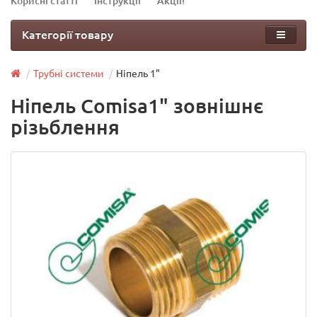
Корисні статті
Інструкції
Акції!
Категорії товару
Трубні системи
Ніпель 1"
Ніпель Comisa1" зовнішнє
різьблення