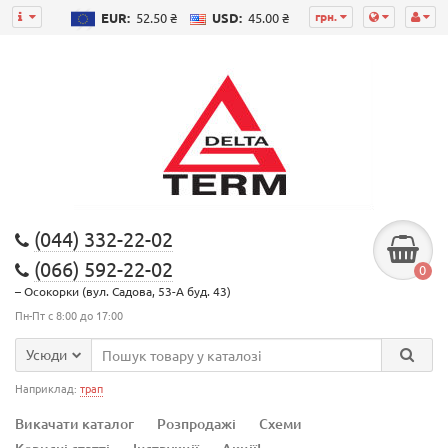
грн.
EUR:
52.50 ₴
USD:
45.00 ₴
(044) 332-22-02
(066) 592-22-02
0
– Осокорки (вул. Садова, 53-А буд. 43)
Пн-Пт с 8:00 до 17:00
Усюди
Наприклад:
трап
Викачати каталог
Розпродажі
Схеми