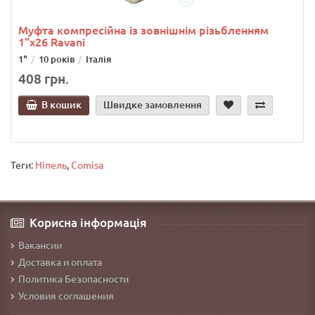
Муфта компресійна із зовнішнім різьбленням
1"х26 Ravani
1"
10 років
Італія
408 грн.
В кошик
Швидке замовлення
Теги:
Ніпель
,
Comisa
Корисна інформація
Вакансии
Доставка и оплата
Политика Безопасности
Условия соглашения