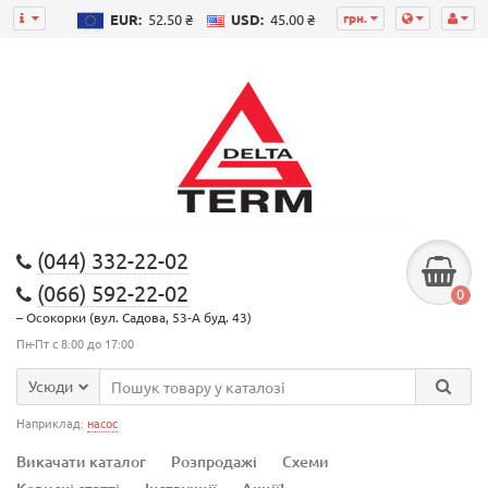
грн.
EUR:
52.50 ₴
USD:
45.00 ₴
(044) 332-22-02
(066) 592-22-02
0
– Осокорки (вул. Садова, 53-А буд. 43)
Пн-Пт с 8:00 до 17:00
Усюди
Наприклад:
насос
Викачати каталог
Розпродажі
Схеми