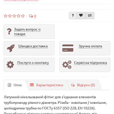
0
Задать вопрос о
товаре
Швидка доставка
Зручна оплата
Послуги з монтажу
Сервісна підтримка
Опис
Характеристики
Відгуки (0)
Латунний
нікельований
фітінг
для
з'єднання
елементів
трубопроводу
рівного
діаметра
.
Різьба
-
зовнішня
/
зовнішня
,
циліндрична
трубна
по
ГОСТу
6357 (ISO 228
,
EN
10226
)
.
Передбачено
ділянку
корпусу
шестигранної форми
,
під