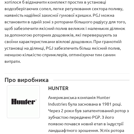
хотілося б відзначити комплект простих в установці
водозберігаючих сопел, легке регулювання сектора поливу,
наявність надійної захисної гумової кришки. PGJ можна
встановити в одній зоні з роторами більшого радіусу для того,
щоб забезпечити якісний полив великих і маленьких ділянок
за допомогою роторних дощовиків, які перевершують за
своїми характеристиками віялові дощовики. При грамотній
установці на ділянці, PGJ забезпечить більш якісний полив,
меншою кількістю спринклерів, оптимізуючи тим самим
витрати.
Про виробника
HUNTER
Американська компанія Hunter
Industries була заснована в 1981 році.
Через 2 роки був запатентований ротор з
зубчастою передачею PGP. З його
появою почався новий етап в індустрії
ландшафтного зрошення. Успіх ротора