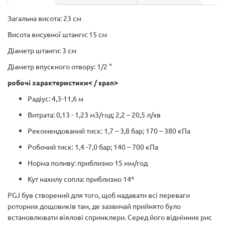
Загальна висота: 23 см
Висота висувної штанги: 15 см
Діаметр штанги: 3 см
Діаметр впускного отвору: 1/2 "
робочі характеристики< / span>
Радіус: 4,3-11,6 м
Витрата: 0,13 - 1,23 м3/год; 2,2 – 20,5 л/хв
Рекомендований тиск: 1,7 – 3,8 бар; 170 – 380 кПа
Робочий тиск: 1,4 -7,0 бар; 140 – 700 кПа
Норма поливу: приблизно 15 мм/год
Кут нахилу сопла: приблизно 14º
PGJ був створений для того, щоб надавати всі переваги
роторних дощовиків там, де зазвичай прийнято було
встановлювати віялові спринклери. Серед його відмінних рис