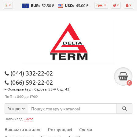
грн.
EUR:
52.50 ₴
USD:
45.00 ₴
(044) 332-22-02
(066) 592-22-02
0
– Осокорки (вул. Садова, 53-А буд. 43)
Пн-Пт с 8:00 до 17:00
Усюди
Наприклад:
насос
Викачати каталог
Розпродажі
Схеми