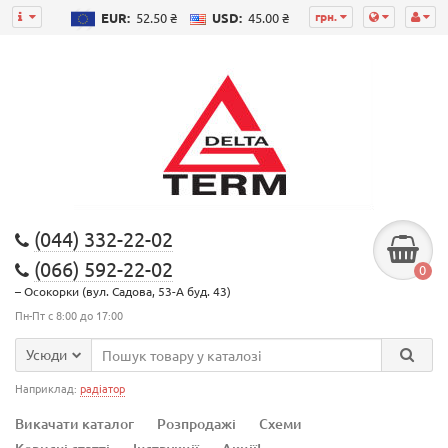
грн.
EUR:
52.50 ₴
USD:
45.00 ₴
(044) 332-22-02
(066) 592-22-02
0
– Осокорки (вул. Садова, 53-А буд. 43)
Пн-Пт с 8:00 до 17:00
Усюди
Наприклад:
радіатор
Викачати каталог
Розпродажі
Схеми