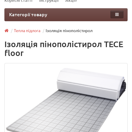
Корисні статті
Інструкції
Акції!
Категорії товару
Тепла підлога
Ізоляція пінополістирол
Ізоляція пінополістирол TECE
floor