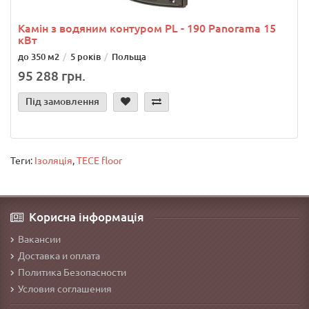
Камін з водяним контуром PL - 190 Panorama 15
кВт
до 350 м2
5 років
Польща
95 288 грн.
Під замовлення
Теги:
Ізоляція
,
TECE floor
Корисна інформація
Вакансии
Доставка и оплата
Политика Безопасности
Условия соглашения