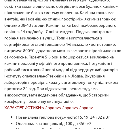
оскільки можна одночасно обігрівати весь будинок каміном,
підключивши його в систему опалення. Камінна топка має
внутрішню і зовнішню стінки, простір між якими заповнює
близько 38-43 л.води. Каміни топки Lechma-безперервного
горіння: 24 год/добу - 7 днів/тиждень. Подача повітря для
горіння виключно з вулиці. Топки виготовляються з
сертифікованої сталі товщиною 4-6 мм.скло - вогнетривке,
витримує 800*С. додатково можна замовити піролітичне скло -
самоочисне. Гарантія 5-6 років поширюється виключно на
каміни придбані у офіційного представника. Потужність і
робочий тиск кожної нової моделі підтверджує лабораторія
Інституту опалювальної техніки в м.Лодзь. Внутрішня
лабораторія перевіряє кожну виготовлену топку під тиском
протягом 24 год. При підключенні рекомендуємо
використовувати додаткове обладнання, щоб створити
комфортну і безпечну експлуатацію.
ХАРАКТЕРИСТИКИ:< / span>< / span>< / span>
Номінальна теплова потужність: 15, 19, 24 і 32 кВт
Опалювальна пощадь: від 100 до 350 м2