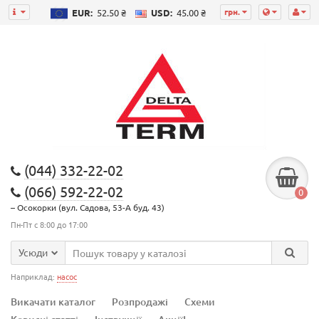
грн.
EUR:
52.50 ₴
USD:
45.00 ₴
(044) 332-22-02
(066) 592-22-02
0
– Осокорки (вул. Садова, 53-А буд. 43)
Пн-Пт с 8:00 до 17:00
Усюди
Наприклад:
насос
Викачати каталог
Розпродажі
Схеми