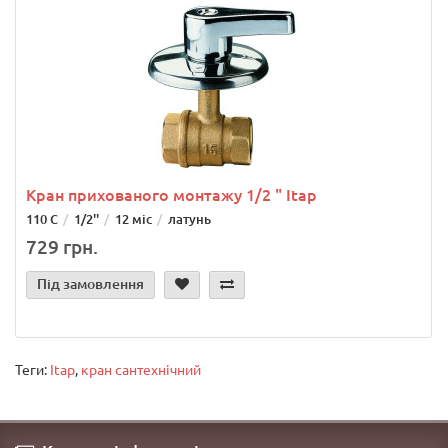
Кран прихованого монтажу 1/2 " Itap
110 С
1/2''
12 міс
латунь
729 грн.
Під замовлення
Теги:
Itap
,
кран сантехнічний