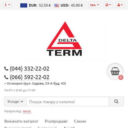
грн.
EUR:
52.50 ₴
USD:
45.00 ₴
(044) 332-22-02
(066) 592-22-02
0
– Осокорки (вул. Садова, 53-А буд. 43)
Пн-Пт с 8:00 до 17:00
Усюди
Наприклад:
насос
Викачати каталог
Розпродажі
Схеми