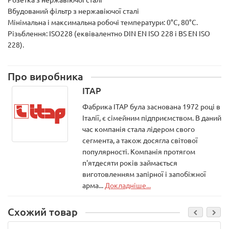
Вбудований фільтр з нержавіючої сталі
Мінімальна і максимальна робочі температури: 0°C, 80°C.
Різьблення: ISO228 (еквівалентно DIN EN ISO 228 і BS EN ISO
228).
Про виробника
ITAP
Фабрика ITAP була заснована 1972 році в
Італії, є сімейним підприємством. В даний
час компанія стала лідером свого
сегмента, а також досягла світової
популярності. Компанія протягом
п'ятдесяти років займається
виготовленням запірної і запобіжної
арма...
Докладніше...
Схожий товар