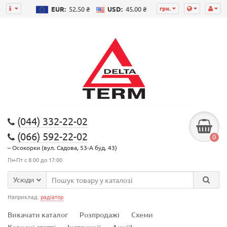
грн.
EUR:
52.50 ₴
USD:
45.00 ₴
(044) 332-22-02
(066) 592-22-02
0
– Осокорки (вул. Садова, 53-А буд. 43)
Пн-Пт с 8:00 до 17:00
Усюди
Наприклад:
радіатор
Викачати каталог
Розпродажі
Схеми