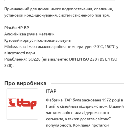
Призначений для домашнього водопостачання, опалення,
установок кондиціонування, систем стисненого повітря.
Різьби НР-ВР
Алюмінієва ручка-метелик
Кутовий корпус нікельована латунь
Мінімальна і максимальна робочі температури: -20°C, 150°C у
відсутності пари.
Різьблення: ISO228 (еквівалентно DIN EN ISO 228 і BS EN ISO
228).
Про виробника
ITAP
Фабрика ITAP була заснована 1972 році в
Італії, є сімейним підприємством. В даний
час компанія стала лідером свого
сегмента, а також досягла світової
популярності. Компанія протягом