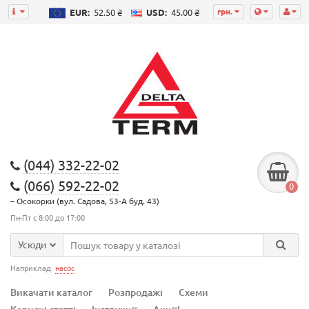
грн.
EUR:
52.50 ₴
USD:
45.00 ₴
(044) 332-22-02
(066) 592-22-02
0
– Осокорки (вул. Садова, 53-А буд. 43)
Пн-Пт с 8:00 до 17:00
Усюди
Наприклад:
насос
Викачати каталог
Розпродажі
Схеми