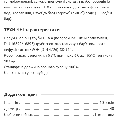
теплоізольовані, самокомпенсуючі системи трубопроводів із
зшитого поліетилену РЕ-Ха. Призначені для теплофікаційної
води (опалення, +95оС/6 бар) і гарячої (питної) води (+65ос/10
бар).
ТЕХНІЧНІ характеристики
Несучі (напірні) труби: РЕХ-а (поперечносшитий поліетилен,
DIN 16892/16893) труби жовтого кольору з бар'єром проти
дифузії кисню EVOH (DIN 4726), SDR 11.
Робочі характеристики: + 95°С при тиску 6 бар, +65°С при тиску
10 бар.
Стандартна довжина повного рулону: 100 м.
Кількість несучих труб: дві.
Додаткові дані
Гарантія
10 років
Діаметр
40
Країна виробник
Німеччина