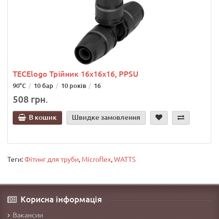
TECElogo Трійник 16х16х16, PPSU
90°C
10 бар
10 років
16
508 грн.
В кошик
Швидке замовлення
Теги:
Фітинг для труби
,
Microflex
,
WATTS
Корисна інформація
Вакансии