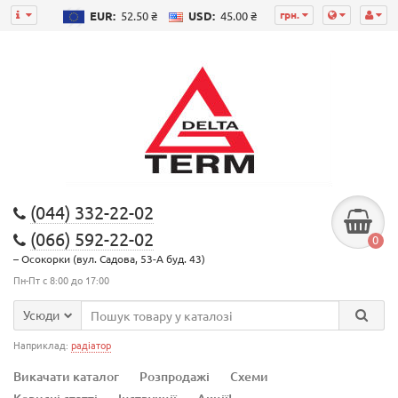
грн.
EUR:
52.50 ₴
USD:
45.00 ₴
(044) 332-22-02
(066) 592-22-02
0
– Осокорки (вул. Садова, 53-А буд. 43)
Пн-Пт с 8:00 до 17:00
Усюди
Наприклад:
радіатор
Викачати каталог
Розпродажі
Схеми