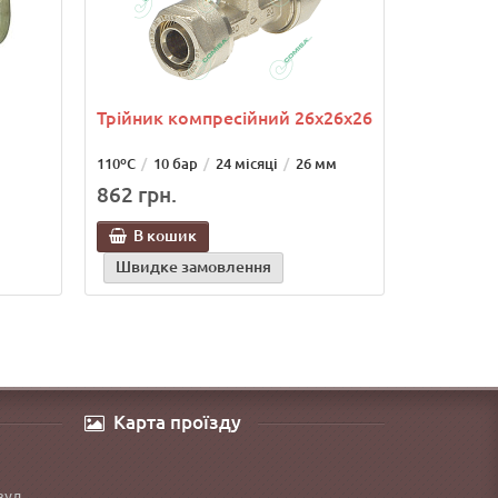
Трійник компресійний 26х26х26
110ºС
10 бар
24 місяці
26 мм
862 грн.
В кошик
Швидке замовлення
Карта проїзду
вул.