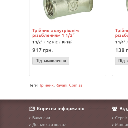
Трійник з внутрішнім
Трійн
різьбленням 1 1/2"
різьб
1 1/2"
12 міс
Китай
1 1/4"
917 грн.
138 г
Під замовлення
Під 
Теги:
Трійник
,
Ravani
,
Comisa
Корисна інформація
Від
Вакансии
Сервіс
Доставка и оплата
Монтаж