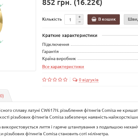
852 грн.
(16.22€)
В кошик
Шви
Кількість
Краткие характеристики
Підключення
Гарантія
Країна виробник
Все характеристики
0 відгуків
(0)
існого сплаву латуні CW617N. різьблення фітингів Comisa не кришат
якості різьбових фітингів Comisa забезпечує наявність найжорсткіш
sa використовується лиття і гаряче штампування з подальшою меха
и різьбових фітингів Comisa становить соті міліметра.