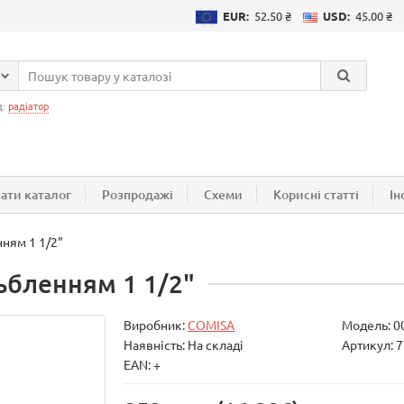
EUR:
52.50 ₴
USD:
45.00 ₴
д:
радіатор
ати каталог
Розпродажі
Схеми
Корисні статті
Ін
нням 1 1/2"
ьбленням 1 1/2"
Виробник:
COMISA
Модель:
0
Наявність: На складі
Артикул: 7
EAN: +