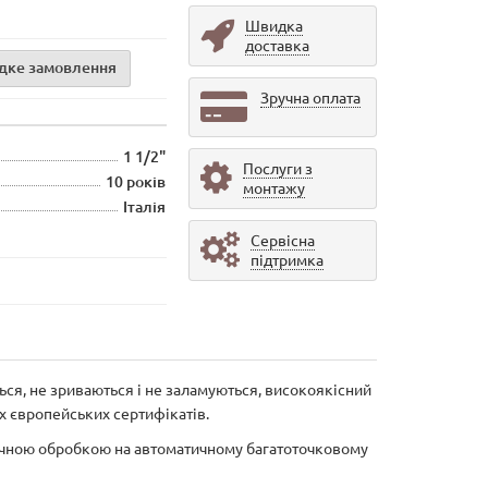
Швидка
доставка
дке замовлення
Зручна оплата
1 1/2"
Послуги з
10 років
монтажу
Італія
Сервісна
підтримка
ься, не зриваються і не заламуються, високоякісний
их європейських сертифікатів.
нічною обробкою на автоматичному багатоточковому