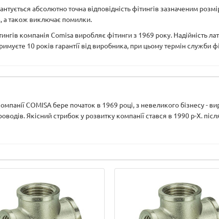
рантується абсолютно точна відповідність фітингів зазначеним розмі
, а також виключає помилки.
ітингів компанія Comisa виробляє фітинги з 1969 року. Надійність ла
тримуєте 10 років гарантії від виробника, при цьому термін служби ф
 компанії COMISA бере початок в 1969 році, з невеликого бізнесу - ви
водів. Якісний стрибок у розвитку компанії стався в 1990 р-Х. після