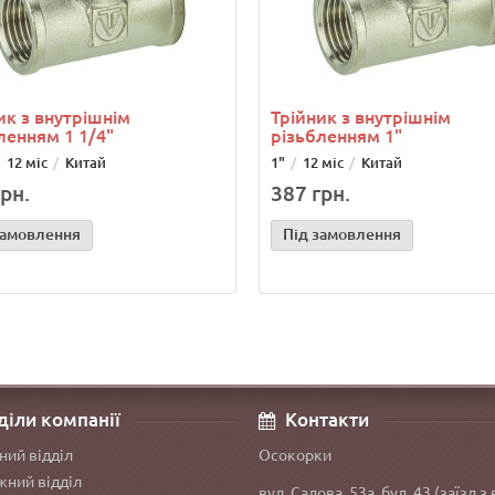
ик з внутрішнім
Трійник з внутрішнім
ленням 1 1/4"
різьбленням 1"
12 міс
Китай
1"
12 міс
Китай
рн.
387 грн.
замовлення
Під замовлення
діли компанії
Контакти
ний відділ
Осокорки
ний відділ
вул. Садова, 53а, буд. 43 (заїзд з 