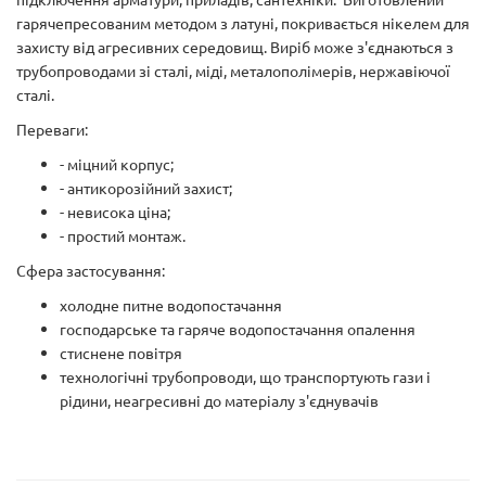
гарячепресованим методом з латуні, покривається нікелем для
захисту від агресивних середовищ. Виріб може з'єднаються з
трубопроводами зі сталі, міді, металополімерів, нержавіючої
сталі.
Переваги:
- міцний корпус;
- антикорозійний захист;
- невисока ціна;
- простий монтаж.
Сфера застосування:
холодне питне водопостачання
господарське та гаряче водопостачання опалення
стиснене повітря
технологічні трубопроводи, що транспортують гази і
рідини, неагресивні до матеріалу з'єднувачів