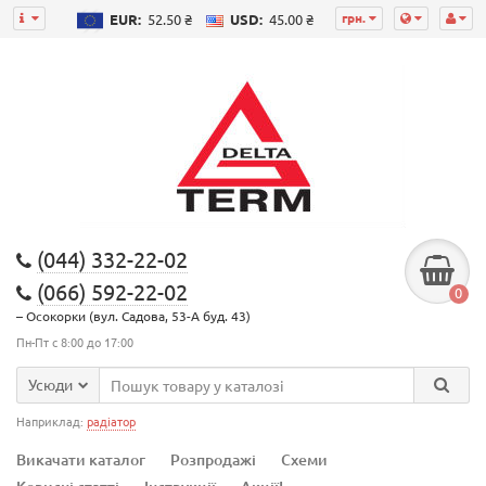
грн.
EUR:
52.50 ₴
USD:
45.00 ₴
(044) 332-22-02
(066) 592-22-02
0
– Осокорки (вул. Садова, 53-А буд. 43)
Пн-Пт с 8:00 до 17:00
Усюди
Наприклад:
радіатор
Викачати каталог
Розпродажі
Схеми