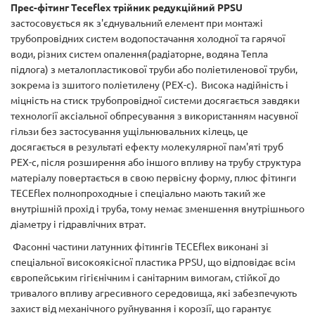
Прес-фітинг Teceflex трійник редукційний PPSU
застосовується як з'єднувальний елемент при монтажі
трубопровідних систем водопостачання холодної та гарячої
води, різних систем опалення(радіаторне, водяна Тепла
підлога) з металопластикової труби або поліетиленової труби,
зокрема із зшитого поліетилену (PEX-с). Висока надійність і
міцність на стиск трубопровідної системи досягається завдяки
технології аксіальної обпресування з використанням насувної
гільзи без застосування ущільнювальних кілець, це
досягається в результаті ефекту молекулярної пам'яті труб
PEX-с, після розширення або іншого впливу на трубу структура
матеріалу повертається в свою первісну форму, плюс фітинги
TECEflex полнопроходные і спеціально мають такий же
внутрішній прохід і труба, тому немає зменшення внутрішнього
діаметру і гідравлічних втрат.
Фасонні частини латунних фітингів TECEflex виконані зі
спеціальної високоякісної пластика PPSU, що відповідає всім
європейським гігієнічним і санітарним вимогам, стійкої до
тривалого впливу агресивного середовища, які забезпечують
захист від механічного руйнування і корозії, що гарантує