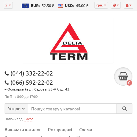
грн.
EUR:
52.50 ₴
USD:
45.00 ₴
(044) 332-22-02
(066) 592-22-02
0
– Осокорки (вул. Садова, 53-А буд. 43)
Пн-Пт с 8:00 до 17:00
Усюди
Наприклад:
насос
Викачати каталог
Розпродажі
Схеми