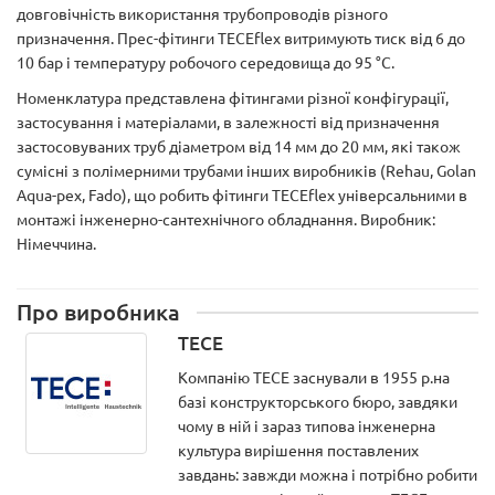
довговічність використання трубопроводів різного
призначення. Прес-фітинги TECEflex витримують тиск від 6 до
10 бар і температуру робочого середовища до 95 °С.
Номенклатура представлена фітингами різної конфігурації,
застосування і матеріалами, в залежності від призначення
застосовуваних труб діаметром від 14 мм до 20 мм, які також
сумісні з полімерними трубами інших виробників (Rehau, Golan
Aqua-pex, Fado), що робить фітинги TECEflex універсальними в
монтажі інженерно-сантехнічного обладнання. Виробник:
Німеччина.
Про виробника
TECE
Компанію ТЕСЕ заснували в 1955 р.на
базі конструкторського бюро, завдяки
чому в ній і зараз типова інженерна
культура вирішення поставлених
завдань: завжди можна і потрібно робити