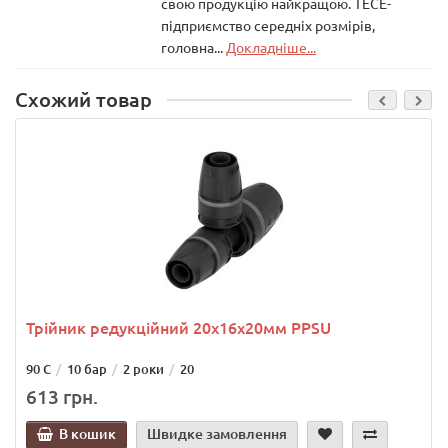
свою продукцію найкращою. ТЕСЕ-
підприємство середніх розмірів,
головна...
Докладніше...
Схожий товар
Трійник редукційний 20х16х20мм PPSU
90 С
10 бар
2 роки
20
613 грн.
В кошик
Швидке замовлення