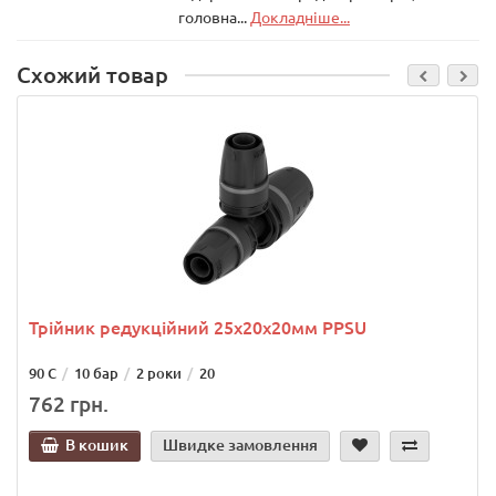
головна...
Докладніше...
Схожий товар
Трійник редукційний 25х20х20мм PPSU
90 С
10 бар
2 роки
20
762 грн.
В кошик
Швидке замовлення