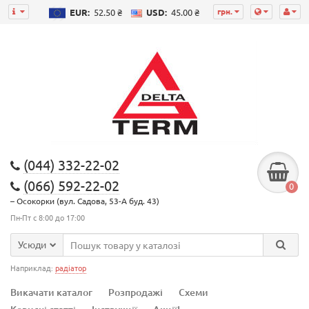
грн.
EUR:
52.50 ₴
USD:
45.00 ₴
(044) 332-22-02
(066) 592-22-02
0
– Осокорки (вул. Садова, 53-А буд. 43)
Пн-Пт с 8:00 до 17:00
Усюди
Наприклад:
радіатор
Викачати каталог
Розпродажі
Схеми