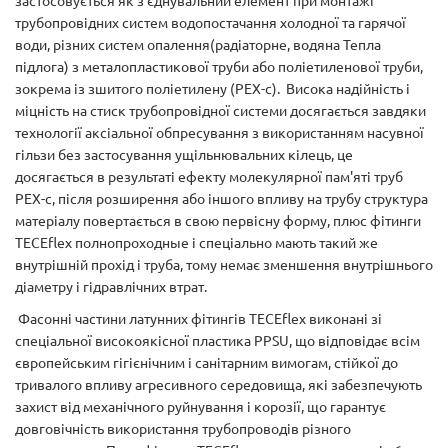
трубопровідних систем водопостачання холодної та гарячої
води, різних систем опалення(радіаторне, водяна Тепла
підлога) з металопластикової труби або поліетиленової труби,
зокрема із зшитого поліетилену (PEX-с). Висока надійність і
міцність на стиск трубопровідної системи досягається завдяки
технології аксіальної обпресування з використанням насувної
гільзи без застосування ущільнювальних кілець, це
досягається в результаті ефекту молекулярної пам'яті труб
PEX-с, після розширення або іншого впливу на трубу структура
матеріалу повертається в свою первісну форму, плюс фітинги
TECEflex полнопроходные і спеціально мають такий же
внутрішній прохід і труба, тому немає зменшення внутрішнього
діаметру і гідравлічних втрат.
Фасонні частини латунних фітингів TECEflex виконані зі
спеціальної високоякісної пластика PPSU, що відповідає всім
європейським гігієнічним і санітарним вимогам, стійкої до
тривалого впливу агресивного середовища, які забезпечують
захист від механічного руйнування і корозії, що гарантує
довговічність використання трубопроводів різного