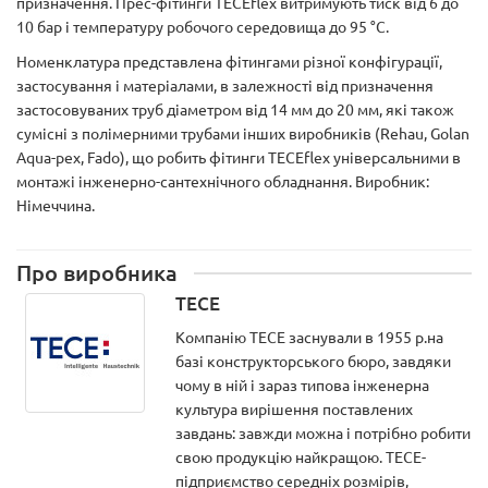
призначення. Прес-фітинги TECEflex витримують тиск від 6 до
10 бар і температуру робочого середовища до 95 °С.
Номенклатура представлена фітингами різної конфігурації,
застосування і матеріалами, в залежності від призначення
застосовуваних труб діаметром від 14 мм до 20 мм, які також
сумісні з полімерними трубами інших виробників (Rehau, Golan
Aqua-pex, Fado), що робить фітинги TECEflex універсальними в
монтажі інженерно-сантехнічного обладнання. Виробник:
Німеччина.
Про виробника
TECE
Компанію ТЕСЕ заснували в 1955 р.на
базі конструкторського бюро, завдяки
чому в ній і зараз типова інженерна
культура вирішення поставлених
завдань: завжди можна і потрібно робити
свою продукцію найкращою. ТЕСЕ-
підприємство середніх розмірів,