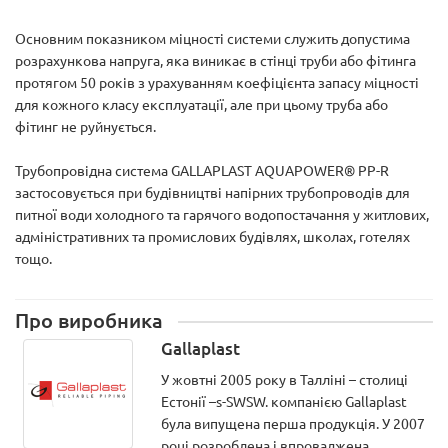
Основним показником міцності системи служить допустима
розрахункова напруга, яка виникає в стінці труби або фітинга
протягом 50 років з урахуванням коефіцієнта запасу міцності
для кожного класу експлуатації, але при цьому труба або
фітинг не руйнується.
Трубопровідна система GALLAPLAST AQUAPOWER® PP-R
застосовується при будівництві напірних трубопроводів для
питної води холодного та гарячого водопостачання у житлових,
адміністративних та промислових будівлях, школах, готелях
тощо.
Про виробника
Gallaplast
У жовтні 2005 року в Талліні – столиці
Естонії –s-SWSW. компанією Gallaplast
була випущена перша продукція. У 2007
році розроблена і впроваджена