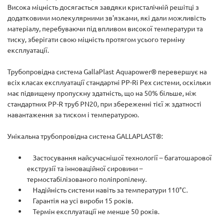
Висока міцність досягається завдяки кристалічній решітці з
додатковими молекулярними зв'язками, які дали можливість
матеріалу, перебуваючи під впливом високої температури та
тиску, зберігати свою міцність протягом усього терміну
експлуатації.
Трубопровідна система GallaPlast Aquapower® перевершує на
всіх класах експлуатації стандартні PP-Rі Pex системи, оскільки
має підвищену пропускну здатність, що на 50% більше, ніж
стандартних PP-R труб PN20, при збереженні тієї ж здатності
навантаження за тиском і температурою.
Унікальна трубопровідна система GALLAPLAST®:
Застосування найсучаснішої технології – багатошарової
екструзії та інноваційної сировини –
термостабілізованого поліпропілену.
Надійність системи навіть за температури 110°С.
Гарантія на усі вироби 15 років.
Термін експлуатації не менше 50 років.