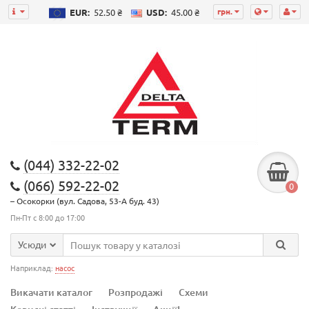
грн.
EUR:
52.50 ₴
USD:
45.00 ₴
(044) 332-22-02
(066) 592-22-02
0
– Осокорки (вул. Садова, 53-А буд. 43)
Пн-Пт с 8:00 до 17:00
Усюди
Наприклад:
насос
Викачати каталог
Розпродажі
Схеми