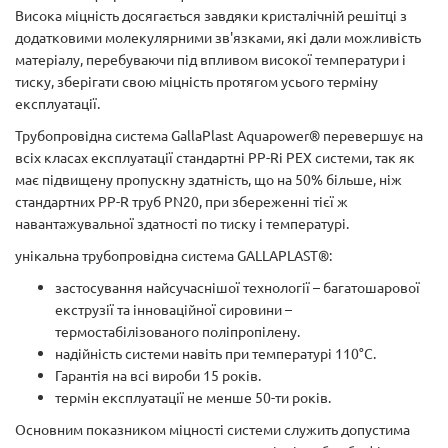
Висока міцність досягається завдяки кристалічній решітці з
додатковими молекулярними зв'язками, які дали можливість
матеріалу, перебуваючи під впливом високої температури і
тиску, зберігати свою міцність протягом усього терміну
експлуатації.
Трубопровідна система GallaPlast Aquapower® перевершує на
всіх класах експлуатації стандартні PP-Rі PEX системи, так як
має підвищену пропускну здатність, що на 50% більше, ніж
стандартних PP-R труб PN20, при збереженні тієї ж
навантажувальної здатності по тиску і температурі.
унікальна трубопровідна система GALLAPLAST®:
застосування найсучаснішої технології – багатошарової
екструзії та інноваційної сировини –
термостабілізованого поліпропілену.
надійність системи навіть при температурі 110°С.
Гарантія на всі вироби 15 років.
термін експлуатації не менше 50-ти років.
Основним показником міцності системи служить допустима