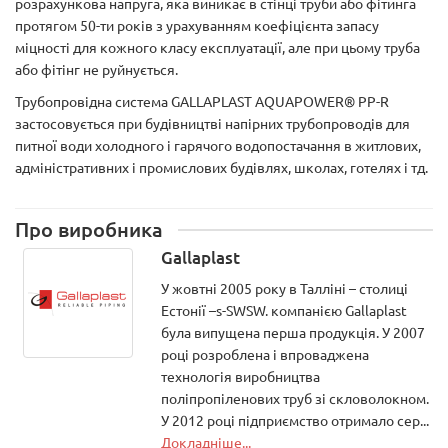
розрахункова напруга, яка виникає в стінці труби або фітинга
протягом 50-ти років з урахуванням коефіцієнта запасу
міцності для кожного класу експлуатації, але при цьому труба
або фітінг не руйнується.
Трубопровідна система GALLAPLAST AQUAPOWER® PP-R
застосовується при будівництві напірних трубопроводів для
питної води холодного і гарячого водопостачання в житлових,
адміністративних і промислових будівлях, школах, готелях і тд.
Про виробника
Gallaplast
У жовтні 2005 року в Талліні – столиці
Естонії –s-SWSW. компанією Gallaplast
була випущена перша продукція. У 2007
році розроблена і впроваджена
технологія виробництва
поліпропіленових труб зі скловолокном.
У 2012 році підприємство отримало сер...
Докладніше...