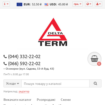
грн.
EUR:
52.50 ₴
USD:
45.00 ₴
(044) 332-22-02
(066) 592-22-02
0
– Осокорки (вул. Садова, 53-А буд. 43)
Пн-Пт с 8:00 до 17:00
Усюди
Наприклад:
радіатор
Викачати каталог
Розпродажі
Схеми