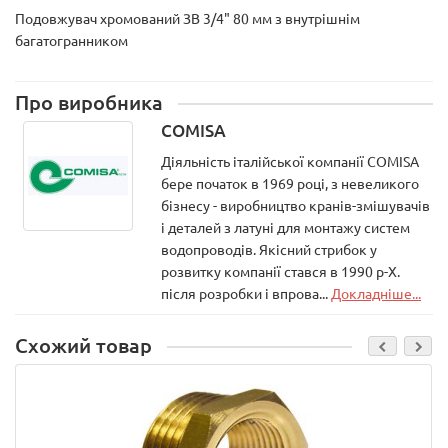
Подовжувач хромований ЗВ 3/4" 80 мм з внутрішнім
багатогранником
Про виробника
COMISA
Діяльність італійської компанії COMISA
бере початок в 1969 році, з невеликого
бізнесу - виробництво кранів-змішувачів
і деталей з латуні для монтажу систем
водопроводів. Якісний стрибок у
розвитку компанії стався в 1990 р-Х.
після розробки і впрова...
Докладніше...
Схожий товар