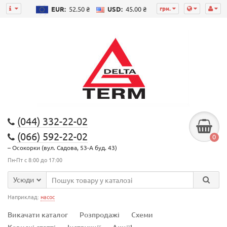
грн.
EUR:
52.50 ₴
USD:
45.00 ₴
(044) 332-22-02
(066) 592-22-02
0
– Осокорки (вул. Садова, 53-А буд. 43)
Пн-Пт с 8:00 до 17:00
Усюди
Наприклад:
насос
Викачати каталог
Розпродажі
Схеми