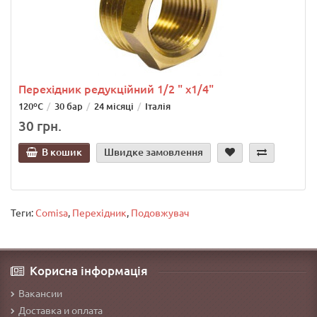
Перехідник редукційний 1/2 " х1/4"
120ºС
30 бар
24 місяці
Італія
30 грн.
В кошик
Швидке замовлення
Теги:
Comisa
,
Перехідник
,
Подовжувач
Корисна інформація
Вакансии
Доставка и оплата