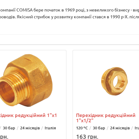
 компанії COMISA бере початок в 1969 році, з невеликого бізнесу - ви
водів. Якісний стрибок у розвитку компанії стався в 1990 р-Х. після
ідник редукційний 1"х1
Перехідник редукційний
1"х1/2"
30 бар
24 місяців
Італія
120 ºС
30 бар
24 місяців
Іт
рн.
163 грн.