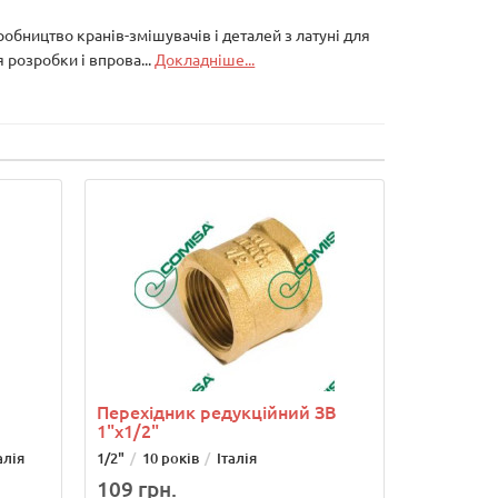
робництво кранів-змішувачів і деталей з латуні для
 розробки і впрова...
Докладніше...
Перехідник редукційний ЗВ
1"х1/2"
алія
1/2"
10 років
Італія
109 грн.