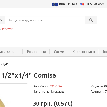
EUR:
52.50 ₴
USD:
45.00 ₴
д:
радіатор
ати каталог
Розпродажі
Схеми
Корисні статті
Ін
 х1/4"
1/2"х1/4" Comisa
Виробник:
COMISA
Модель:
0
Наявність: На складі
Артикул: 7
30 грн.
(0.57€)