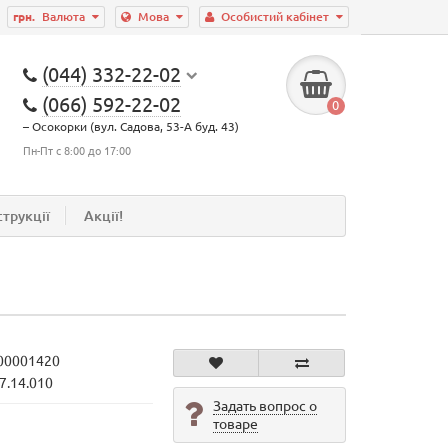
грн.
Валюта
Мова
Особистий кабінет
(044) 332-22-02
(066) 592-22-02
0
– Осокорки (вул. Садова, 53-А буд. 43)
Пн-Пт с 8:00 до 17:00
струкції
Акції!
00001420
7.14.010
Задать вопрос о
товаре