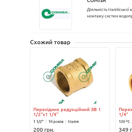
COMISA
Діяльність італійської
монтажу систем водопро
Схожий товар
Перехідник редукційний ЗВ 1
Перех
1/2"х1 1/4"
1/4"
1 1/2"
10 років
Італія
120 ºС
200 грн.
349 г