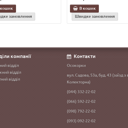
 кошик
В кошик
дке замовлення
Швидке замовлення
діли компанії
Контакти
ний відділ
Осокорки
ний відділ
вул. Садова, 53а, буд. 43 (заїзд з 
ний відділ
Колекторна)
(044) 332-22-02
(066) 592-22-02
(098) 792-22-02
(093) 092-22-02