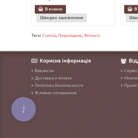
В кошик
В
Швидке замовлення
Шви
Теги:
Comisa
,
Перехідник
,
Фітинги
Корисна інформація
Від
Вакансии
Сервіс
Доставка и оплата
Монтаж
Политика Безопасности
Проект
Условия соглашения
КНОПКА
ЗВ'ЯЗКУ