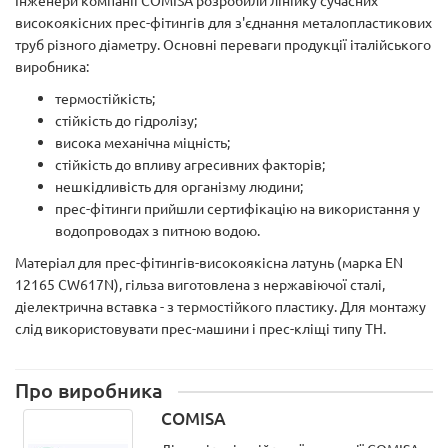
Інженери компанії COMISA розробили лінійку сучасних
високоякісних прес-фітингів для з'єднання металопластикових
труб різного діаметру. Основні переваги продукції італійського
виробника:
термостійкість;
стійкість до гідролізу;
висока механічна міцність;
стійкість до впливу агресивних факторів;
нешкідливість для організму людини;
прес-фітинги прийшли сертифікацію на використання у
водопроводах з питною водою.
Матеріал для прес-фітингів-високоякісна латунь (марка EN
12165 CW617N), гільза виготовлена з нержавіючої сталі,
діелектрична вставка - з термостійкого пластику. Для монтажу
слід використовувати прес-машини і прес-кліщі типу ТН.
Про виробника
COMISA