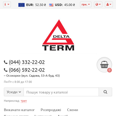
грн.
EUR:
52.50 ₴
USD:
45.00 ₴
(044) 332-22-02
(066) 592-22-02
0
– Осокорки (вул. Садова, 53-А буд. 43)
Пн-Пт с 8:00 до 17:00
Усюди
Наприклад:
трап
Викачати каталог
Розпродажі
Схеми