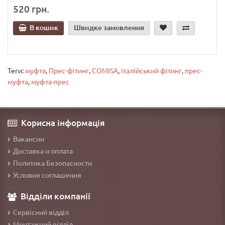
520 грн.
В кошик
Швидке замовлення
Теги:
муфта
,
Прес-фітинг
,
COMISA
,
італійський фітинг
,
прес-
муфта
,
муфта-прес
Корисна інформація
Вакансии
Доставка и оплата
Политика Безопасности
Условия соглашения
Відділи компанії
Сервісний відділ
Монтажний відділ