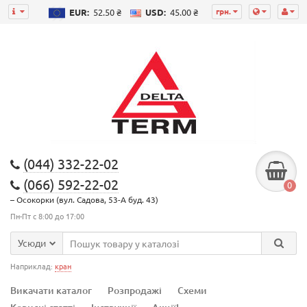
грн.
EUR:
52.50 ₴
USD:
45.00 ₴
(044) 332-22-02
(066) 592-22-02
0
– Осокорки (вул. Садова, 53-А буд. 43)
Пн-Пт с 8:00 до 17:00
Усюди
Наприклад:
кран
Викачати каталог
Розпродажі
Схеми