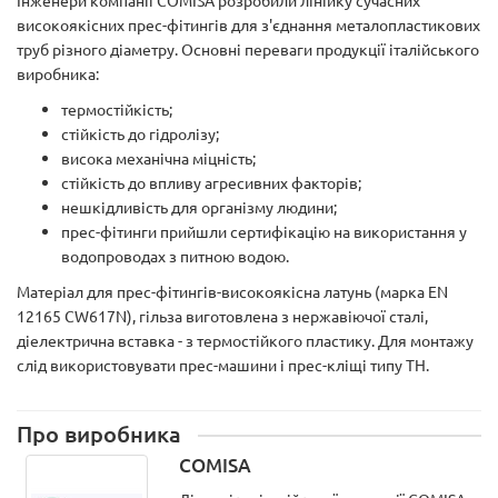
Інженери компанії COMISA розробили лінійку сучасних
високоякісних прес-фітингів для з'єднання металопластикових
труб різного діаметру. Основні переваги продукції італійського
виробника:
термостійкість;
стійкість до гідролізу;
висока механічна міцність;
стійкість до впливу агресивних факторів;
нешкідливість для організму людини;
прес-фітинги прийшли сертифікацію на використання у
водопроводах з питною водою.
Матеріал для прес-фітингів-високоякісна латунь (марка EN
12165 CW617N), гільза виготовлена з нержавіючої сталі,
діелектрична вставка - з термостійкого пластику. Для монтажу
слід використовувати прес-машини і прес-кліщі типу ТН.
Про виробника
COMISA