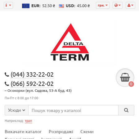
грн.
EUR:
52.50 ₴
USD:
45.00 ₴
(044) 332-22-02
(066) 592-22-02
0
– Осокорки (вул. Садова, 53-А буд. 43)
Пн-Пт с 8:00 до 17:00
Усюди
Наприклад:
трап
Викачати каталог
Розпродажі
Схеми