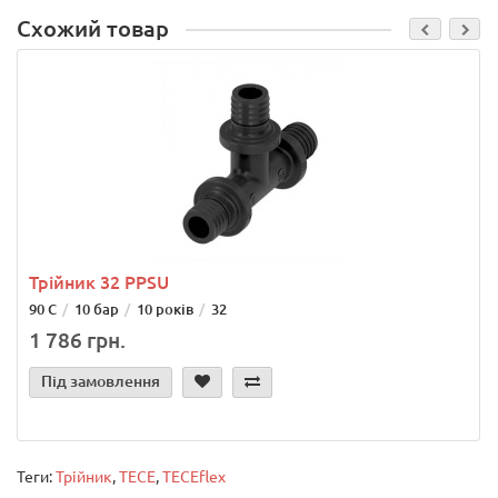
Схожий товар
Трійник 32 PPSU
90 С
10 бар
10 років
32
1 786 грн.
Під замовлення
Теги:
Трійник
,
TECE
,
TECEflex