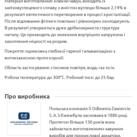
Матеріал виготовлення: ковкий чавун, виходить із
залізовуглецевого сплаву з вмістом вуглецю більше 2,14% в
результаті евтектичного перетворення в процесі кристалізації.
Після відливання фітинги повільно і рівномірно охолоджують.
В результаті утворюється дуже дрібнозерниста структура
металу. Це призводить до зниження внутрішніх напружень і
захоплення міцності на розрив.
Покриття: оцинковка глибокої гарячої гальванізацією з
вогнезахисною проти корозії.
Область застосування: стиснене повітря, вода, газ та ін.
Робоча температура: до 300°С. Робочий тиск: до 25 бар.
Про виробника
Польська компанія її Odlewnia Zawiercie
S. A. S-Ewewбула заснована в 1886 році.
Протягом більше 130 років вона
займається виготовленням чавунних
виробів для промислової арматури,