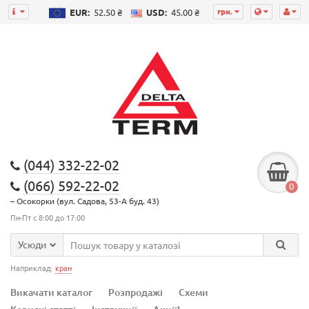
грн.
EUR:
52.50 ₴
USD:
45.00 ₴
(044) 332-22-02
(066) 592-22-02
0
– Осокорки (вул. Садова, 53-А буд. 43)
Пн-Пт с 8:00 до 17:00
Усюди
Наприклад:
кран
Викачати каталог
Розпродажі
Схеми