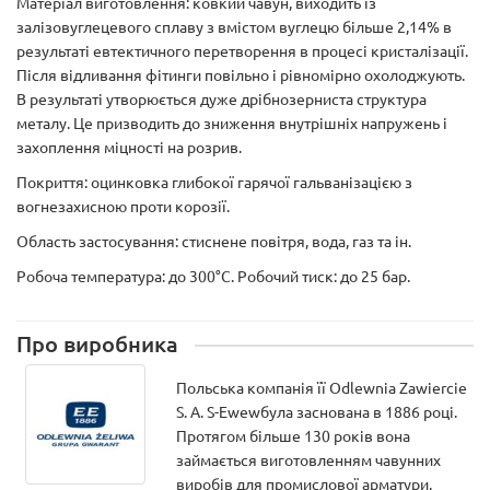
Матеріал виготовлення: ковкий чавун, виходить із
залізовуглецевого сплаву з вмістом вуглецю більше 2,14% в
результаті евтектичного перетворення в процесі кристалізації.
Після відливання фітинги повільно і рівномірно охолоджують.
В результаті утворюється дуже дрібнозерниста структура
металу. Це призводить до зниження внутрішніх напружень і
захоплення міцності на розрив.
Покриття: оцинковка глибокої гарячої гальванізацією з
вогнезахисною проти корозії.
Область застосування: стиснене повітря, вода, газ та ін.
Робоча температура: до 300°С. Робочий тиск: до 25 бар.
Про виробника
Польська компанія її Odlewnia Zawiercie
S. A. S-Ewewбула заснована в 1886 році.
Протягом більше 130 років вона
займається виготовленням чавунних
виробів для промислової арматури,