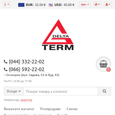
грн.
EUR:
52.50 ₴
USD:
45.00 ₴
(044) 332-22-02
(066) 592-22-02
0
– Осокорки (вул. Садова, 53-А буд. 43)
Пн-Пт с 8:00 до 17:00
Усюди
Наприклад:
радіатор
Викачати каталог
Розпродажі
Схеми