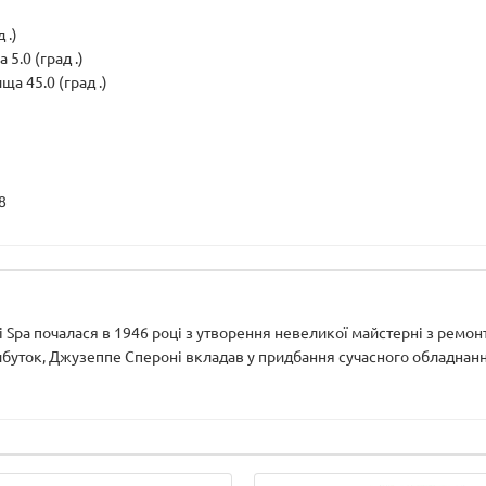
 .)
.0 (град .)
 45.0 (град .)
8
ni Spa почалася в 1946 році з утворення невеликої майстерні з рем
рибуток, Джузеппе Спероні вкладав у придбання сучасного обладнання