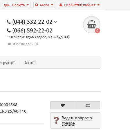
грн.
Валюта
Мова
Особистий кабінет
(044) 332-22-02
(066) 592-22-02
0
– Осокорки (вул. Садова, 53-А буд. 43)
Пн-Пт с 8:00 до 17:00
струкції
Акції!
00004568
SCRS 25/40-110
Задать вопрос о
товаре