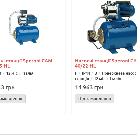
ні станції Speroni САМ
Насосні станції Speroni С
5-HL
40/22-HL
4
12 міс
Італія
F
IP44
3
Поверхнева насос
станція
12 міс
Італія
3 грн.
14 963 грн.
замовлення
Під замовлення