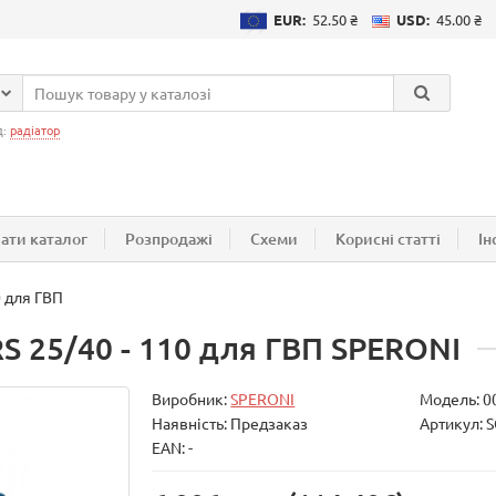
EUR:
52.50 ₴
USD:
45.00 ₴
д:
радіатор
ати каталог
Розпродажі
Схеми
Корисні статті
Ін
0 для ГВП
S 25/40 - 110 для ГВП SPERONI
Виробник:
SPERONI
Модель:
0
Наявність: Предзаказ
Артикул: 
EAN: -