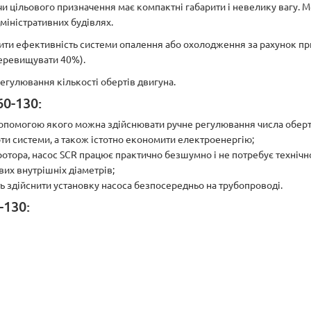
и цільового призначення має компактні габарити і невелику вагу. М
міністративних будівлях.
ти ефективність системи опалення або охолодження за рахунок при
перевищувати 40%).
егулювання кількості обертів двигуна.
60-130:
опомогою якого можна здійснювати ручне регулювання числа оберті
и системи, а також істотно економити електроенергію;
ротора, насос SCR працює практично безшумно і не потребує технічн
их внутрішніх діаметрів;
ь здійснити установку насоса безпосередньо на трубопроводі.
-130: