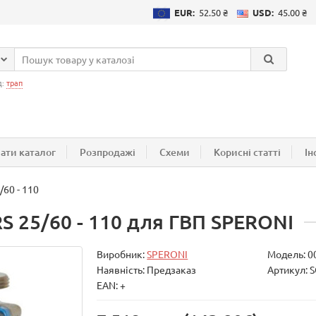
EUR:
52.50 ₴
USD:
45.00 ₴
д:
трап
ати каталог
Розпродажі
Схеми
Корисні статті
Ін
60 - 110
S 25/60 - 110 для ГВП SPERONI
Виробник:
SPERONI
Модель:
0
Наявність: Предзаказ
Артикул: 
EAN: +