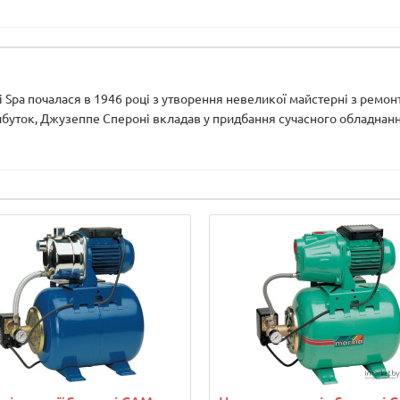
ni Spa почалася в 1946 році з утворення невеликої майстерні з рем
рибуток, Джузеппе Спероні вкладав у придбання сучасного обладнання