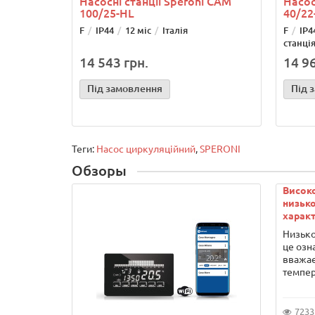
Насосні станції Speroni САМ
Насос
100/25-HL
40/22
F
IP44
12 міс
Італія
F
IP4
станці
14 543 грн.
14 96
Під замовлення
Під 
Теги:
Насос циркуляційний
,
SPERONI
Обзоры
Висок
низько
характ
Низько
це озн
вважає
темпер
7233