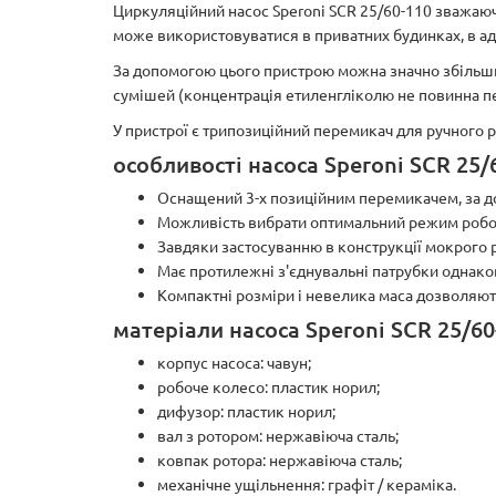
Циркуляційний насос Speroni SCR 25/60-110 зважаюч
може використовуватися в приватних будинках, в ад
За допомогою цього пристрою можна значно збільши
сумішей (концентрація етиленгліколю не повинна 
У пристрої є трипозиційний перемикач для ручного р
особливості насоса Speroni SCR 25/
Оснащений 3-x позиційним перемикачем, за д
Можливість вибрати оптимальний режим робот
Завдяки застосуванню в конструкції мокрого 
Має протилежні з'єднувальні патрубки однаков
Компактні розміри і невелика маса дозволяют
матеріали насоса Speroni SCR 25/60
корпус насоса: чавун;
робоче колесо: пластик норил;
дифузор: пластик норил;
вал з ротором: нержавіюча сталь;
ковпак ротора: нержавіюча сталь;
механічне ущільнення: графіт / кераміка.