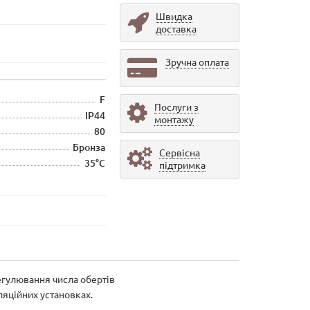
Швидка
доставка
Зручна оплата
F
Послуги з
IP44
монтажу
80
Бронза
Сервісна
35°С
підтримка
егулювання числа обертів
ляційних установках.