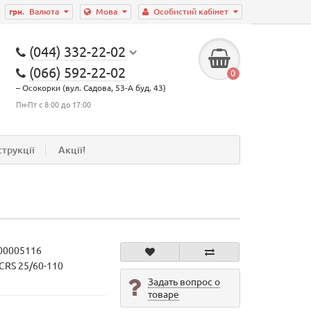
грн.
Валюта
Мова
Особистий кабінет
(044) 332-22-02
(066) 592-22-02
0
– Осокорки (вул. Садова, 53-А буд. 43)
Пн-Пт с 8:00 до 17:00
струкції
Акції!
00005116
SCRS 25/60-110
Задать вопрос о
товаре