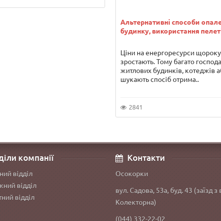
Альтернативні способи опал
будинку, використання пелет
Ціни на енергоресурси щороку
зростають. Тому багато господ
житлових будинків, котеджів а
шукають спосіб отрима..
2841
діли компанії
Контакти
ний відділ
Осокорки
ний відділ
вул. Садова, 53а, буд. 43 (заїзд з 
ний відділ
Колекторна)
(044) 332-22-02