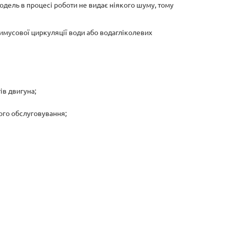
одель в процесі роботи не видає ніякого шуму, тому
мусової циркуляції води або водагліколевих
в двигуна;
ого обслуговування;