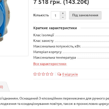
7 518 грн.
(143.20€)
Під замовлення
Кількість
Краткие характеристики
Клас ізоляції
Клас захисту
Максимальна потужність, кВт.
Матеріал корпусу
Максимальна температура
Все характеристики
0 відгуків
(0)
 з'єднанням. Оснащений 3-хпозиційним перемикачем для ручного р
олодження та кондиціонування повітря, також в промислових цирку