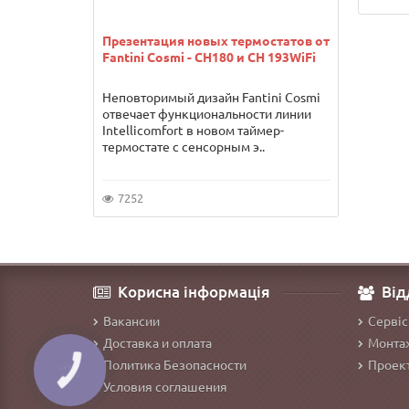
Презентация новых термостатов от
Fantini Cosmi - CH180 и CH 193WiFi
Неповторимый дизайн Fantini Cosmi
отвечает функциональности линии
Intellicomfort в новом таймер-
термостате с сенсорным э..
7252
Корисна інформація
Від
Вакансии
Сервіс
Доставка и оплата
Монтаж
Политика Безопасности
Проект
КНОПКА
ЗВ'ЯЗКУ
Условия соглашения