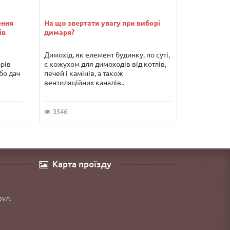
ення
На що звертати увагу при виборі
Водонагрів
ів
димаря?
переваги т
Димохід, як елемент будинку, по суті,
Погодьтеся
арів
є кожухом для димоходів від котлів,
гарячої во
бо дач
печей і камінів, а також
серйозних 
вентиляційних каналів..
якщо Ви хо
3546
5855
Карта проїзду
вул.