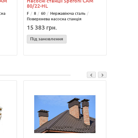
CAM
Насосні станції Speroni САМ
80/22-HL
сна
F
8
60
Нержавіюча сталь
Поверхнева насосна станція
15 383 грн.
Під замовлення