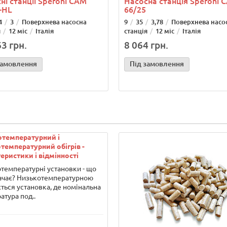
ні станції Speroni САМ
Насосна станція Speroni 
-HL
66/25
4
3
Поверхнева насосна
9
35
3,78
Поверхнева насо
я
12 міс
Італія
станція
12 міс
Італія
3 грн.
8 064 грн.
замовлення
Під замовлення
отемпературний і
температурний обігрів -
еристики і відмінності
температурні установки - що
ачає? Низькотемпературною
ться установка, де номінальна
атура под..