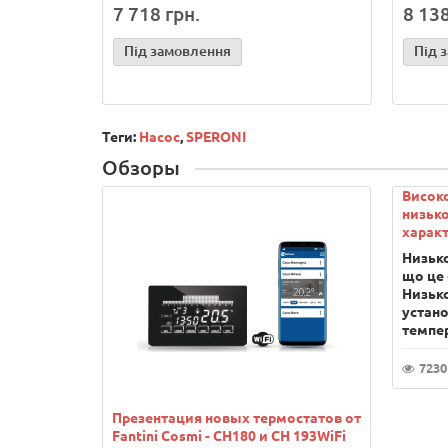
7 718 грн.
8 138
Під замовлення
Під 
Теги:
Насос
,
SPERONI
Обзоры
Висок
низько
характ
Низько
що це 
Низьк
устано
темпер
7230
Презентация новых термостатов от
Fantini Cosmi - CH180 и CH 193WiFi