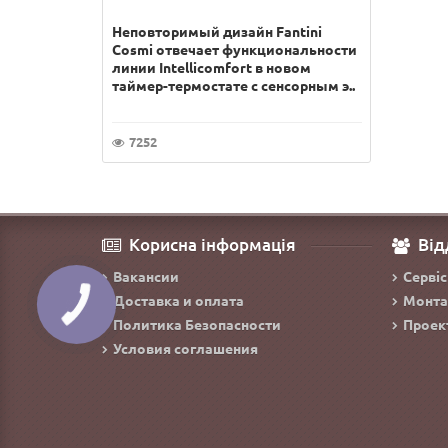
Неповторимый дизайн Fantini
Cosmi отвечает функциональности
линии Intellicomfort в новом
таймер-термостате с сенсорным э..
7252
Корисна інформація
Від
Вакансии
Сервіс
Доставка и оплата
Монта
Политика Безопасности
Проек
Условия соглашения