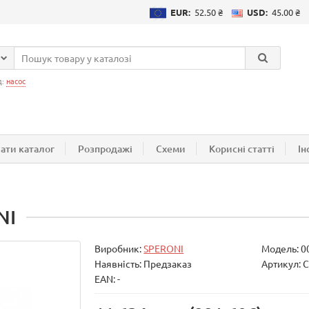
EUR:
52.50 ₴
USD:
45.00 ₴
д:
насос
ати каталог
Розпродажі
Схеми
Корисні статті
Ін
NI
Виробник:
SPERONI
Модель:
0
Наявність: Предзаказ
Артикул: 
EAN: -