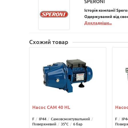
SPERONI
Історія компанії Sper
Одержуваний від своє
Докладніше...
Схожий товар
Насос CAM 40 HL
Насос
F
IP44
Самовсмоктувальний
F
IP4
Поверхневий
35°С
6 бар
Повер