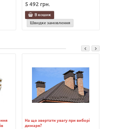
5 492 грн.
В кошик
Швидке замовлення
ення
На що звертати увагу при виборі
Водонагрів
ів
димаря?
переваги т