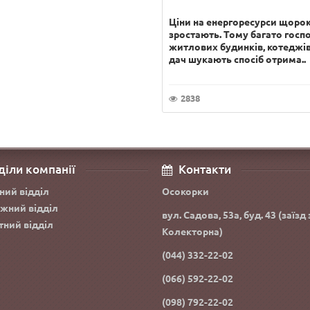
Ціни на енергоресурси щоро
зростають. Тому багато госп
житлових будинків, котеджів
дач шукають спосіб отрима..
2838
діли компанії
Контакти
ний відділ
Осокорки
жний відділ
вул. Садова, 53а, буд. 43 (заїзд 
тний відділ
Колекторна)
(044) 332-22-02
(066) 592-22-02
(098) 792-22-02