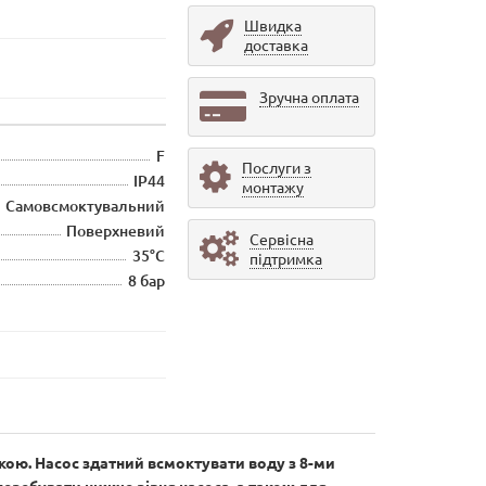
Швидка
доставка
Зручна оплата
F
Послуги з
IP44
монтажу
Самовсмоктувальний
Поверхневий
Сервісна
35°С
підтримка
8 бар
ою. Насос здатний всмоктувати воду з 8-ми