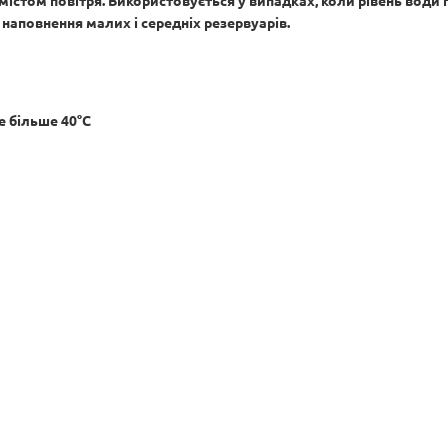
містом повітря. Використовується у випадках, коли рівень води 
 наповнення малих і середніх резервуарів.
 більше 40°С