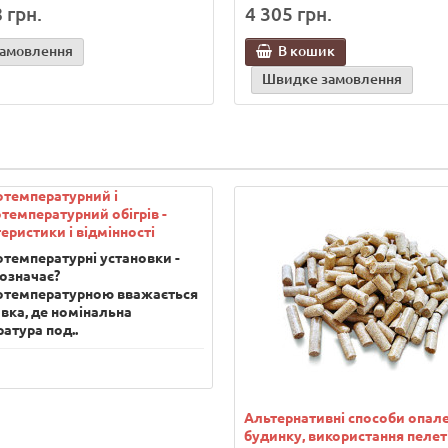
 грн.
4 305 грн.
замовлення
В кошик
Швидке замовлення
отемпературний і
температурний обігрів -
еристики і відмінності
температурні установки -
означає?
отемпературною вважається
вка, де номінальна
атура под..
Альтернативні способи опал
будинку, використання пелет