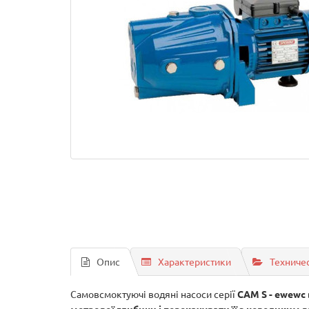
Опис
Характеристики
Техниче
Самовсмоктуючі водяні насоси серії
CAM S - ewewс