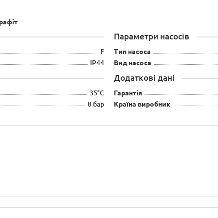
рафіт
Параметри насосів
F
Тип насоса
IP44
Вид насоса
Додаткові дані
35°С
Гарантія
8 бар
Країна виробник