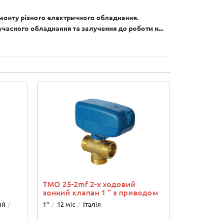
ремонту різного електричного обладнання.
часного обладнання та залучення до роботи н...
TMO 25-2mf 2-x ходовий
зонний клапан 1 " з приводом
ий
1"
12 міс
Італія