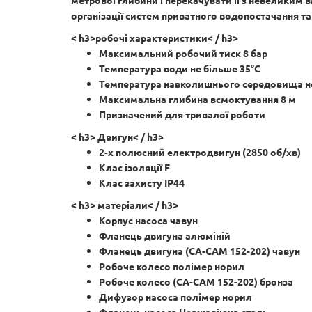
метрової глибини і перекачувати її з невеликим в
організації систем приватного водопостачання та
< h3>робочі характеристики< / h3>
Максимальний робочий тиск 8 бар
Температура води не більше 35°С
Температура навколишнього середовища не
Максимальна глибина всмоктування 8 м
Призначений для тривалої роботи
< h3> Двигун< / h3>
2-х полюсний електродвигун (2850 об/хв)
Клас ізоляції F
Клас захисту IP44
< h3> матеріали< / h3>
Корпус насоса чавун
Фланець двигуна алюміній
Фланець двигуна (CA-CAM 152-202) чавун
Робоче колесо полімер норил
Робоче колесо (CA-CAM 152-202) бронза
Дифузор насоса полімер норил