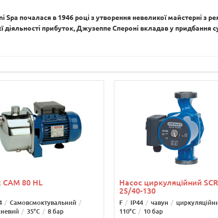
oni Spa почалася в 1946 році з утворення невеликої майстерні з 
ї діяльності прибуток, Джузеппе Спероні вкладав у придбання су
 CAM 80 HL
Насос циркуляційний SCR
25/40-130
4
Самовсмоктувальний
F
IP44
чавун
циркуляційн
хневий
35°С
8 бар
110°С
10 бар