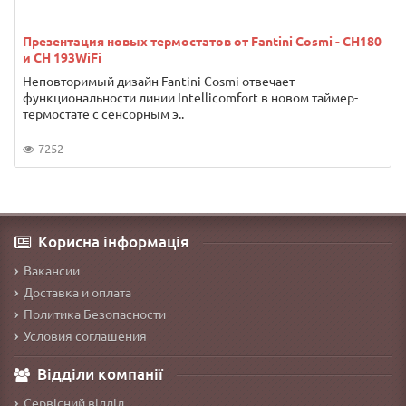
Презентация новых термостатов от Fantini Cosmi - CH180
и CH 193WiFi
Неповторимый дизайн Fantini Cosmi отвечает
функциональности линии Intellicomfort в новом таймер-
термостате с сенсорным э..
7252
Корисна інформація
Вакансии
Доставка и оплата
Политика Безопасности
Условия соглашения
Відділи компанії
Сервісний відділ