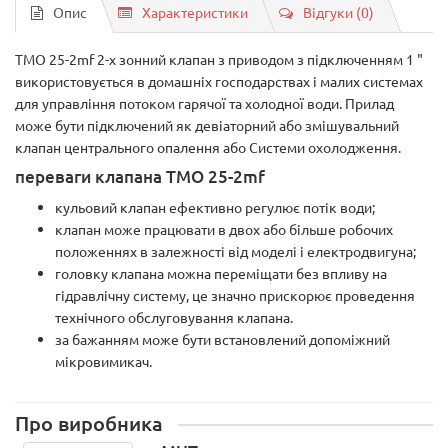
Опис
Характеристики
Відгуки (0)
ТМО 25-2mf 2-х зонний клапан з приводом з підключенням 1 "
використовується в домашніх господарствах і малих системах
для управління потоком гарячої та холодної води. Прилад
може бути підключений як девіаторний або змішувальний
клапан центрального опалення або Системи охолодження.
переваги клапана TMO 25-2mf
кульовий клапан ефективно регулює потік води;
клапан може працювати в двох або більше робочих
положеннях в залежності від моделі і електродвигуна;
головку клапана можна переміщати без впливу на
гідравлічну систему, це значно прискорює проведення
технічного обслуговування клапана.
за бажанням може бути встановлений допоміжний
мікровимикач.
Про виробника