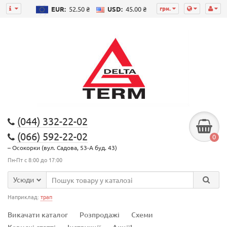
грн.
EUR:
52.50 ₴
USD:
45.00 ₴
(044) 332-22-02
(066) 592-22-02
0
– Осокорки (вул. Садова, 53-А буд. 43)
Пн-Пт с 8:00 до 17:00
Усюди
Наприклад:
трап
Викачати каталог
Розпродажі
Схеми