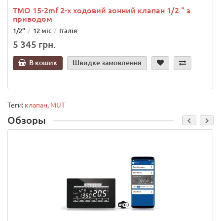
TMO 15-2mf 2-x ходовий зонний клапан 1/2 " з
приводом
1/2"
12 міс
Італія
5 345 грн.
В кошик
Швидке замовлення
Теги:
клапан
,
MUT
Обзоры