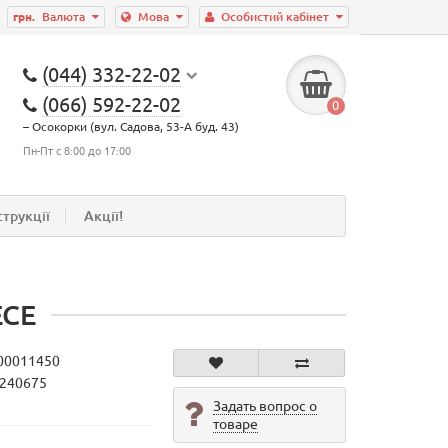
грн.
Валюта
Мова
Особистий кабінет
(044) 332-22-02
(066) 592-22-02
0
– Осокорки (вул. Садова, 53-А буд. 43)
Пн-Пт с 8:00 до 17:00
струкції
Акції!
ECE
00011450
9240675
Задать вопрос о
товаре