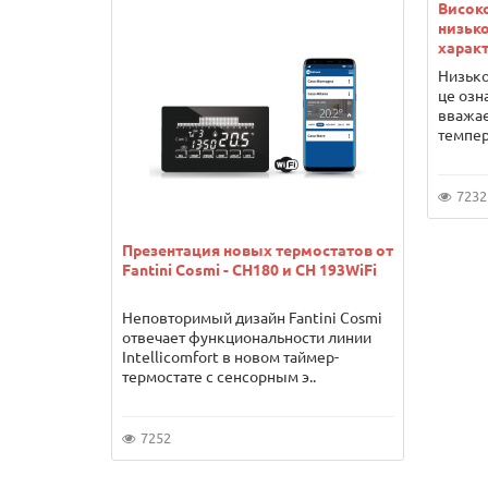
Висок
низько
характ
Низько
це озн
вважає
темпер
7232
Презентация новых термостатов от
Fantini Cosmi - CH180 и CH 193WiFi
Неповторимый дизайн Fantini Cosmi
отвечает функциональности линии
Intellicomfort в новом таймер-
термостате с сенсорным э..
7252