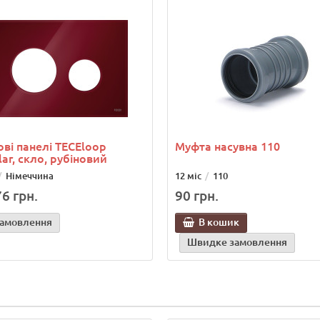
ві панелі TECEloop
Муфта насувна 110
ar, скло, рубіновий
Німеччина
12 міс
110
6 грн.
90 грн.
замовлення
В кошик
Швидке замовлення