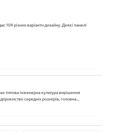
ає 104 різних варіанти дизайну. Деякі панелі
араз типова інженерна культура вирішення
приємство середніх розмірів, головна...