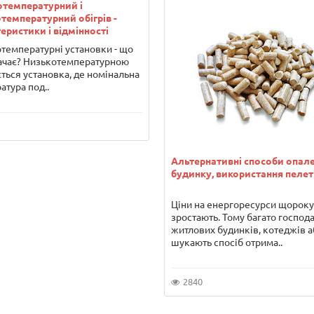
отемпературний і
температурний обігрів -
еристики і відмінності
температурні установки - що
ачає? Низькотемпературною
ться установка, де номінальна
атура под..
Альтернативні способи опал
будинку, використання пелет
Ціни на енергоресурси щороку
зростають. Тому багато господ
житлових будинків, котеджів а
шукають спосіб отрима..
2840