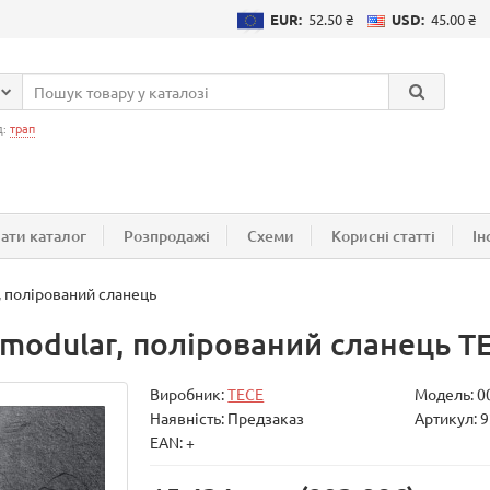
EUR:
52.50 ₴
USD:
45.00 ₴
д:
трап
ати каталог
Розпродажі
Схеми
Корисні статті
Ін
, полірований сланець
 modular, полірований сланець T
Виробник:
TECE
Модель:
0
Наявність: Предзаказ
Артикул: 
EAN: +