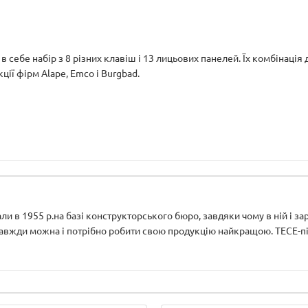
ебе набір з 8 різних клавіш і 13 лицьових панелей. Їх комбінація д
ії фірм Alape, Emco і Burgbad.
и в 1955 р.на базі конструкторського бюро, завдяки чому в ній і з
завжди можна і потрібно робити свою продукцію найкращою. ТЕСЕ-під