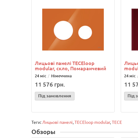
Лицьові панелі TECEloop
Лицьо
modular, скло, Помаранчевий
modul
24 міс
Німеччина
24 міс
11 576 грн.
11 57
Під замовлення
Під 
Теги:
Лицьові панелі
,
TECEloop modular
,
TECE
Обзоры