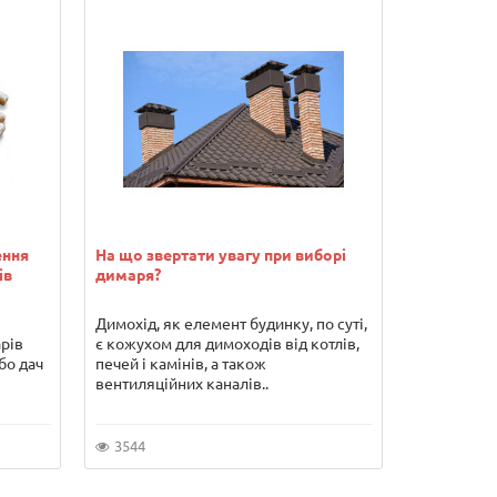
ення
На що звертати увагу при виборі
Водонагрів
ів
димаря?
переваги т
Димохід, як елемент будинку, по суті,
Погодьтеся
арів
є кожухом для димоходів від котлів,
гарячої во
бо дач
печей і камінів, а також
серйозних 
вентиляційних каналів..
якщо Ви хо
3544
5853