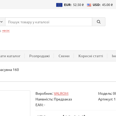
EUR:
52.50 ₴
USD:
45.00 ₴
д:
насос
ати каталог
Розпродажі
Схеми
Корисні статті
Ін
асувна 160
Виробник:
VALROM
Модель:
0
Наявність: Предзаказ
Артикул: 
EAN: -