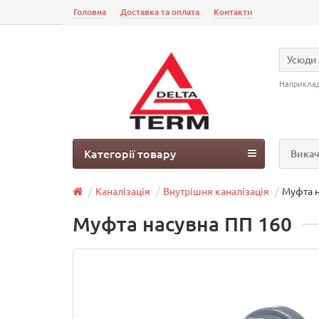
Головна
Доставка та оплата
Контакти
Усюди
Наприкла
Категорії товару
Викач
Каналізація
Внутрішня каналізація
Муфта н
Муфта насувна ПП 160