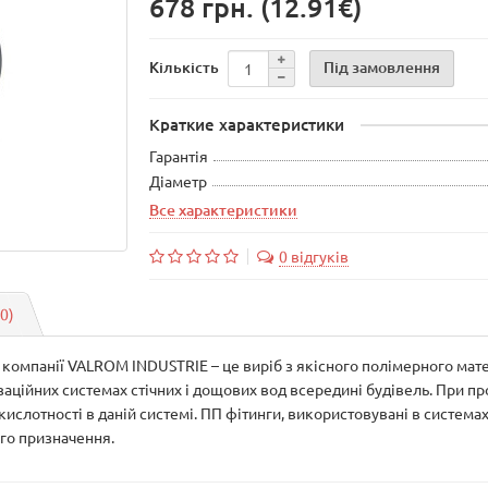
678 грн.
(12.91€)
Під замовлення
Кількість
Краткие характеристики
Гарантія
Діаметр
Все характеристики
0 відгуків
(0)
д компанії VALROM INDUSTRIE – це виріб з якісного полімерного ма
заційних системах стічних і дощових вод всередині будівель. При п
кислотності в даній системі. ПП фітинги, використовувані в систем
ого призначення.