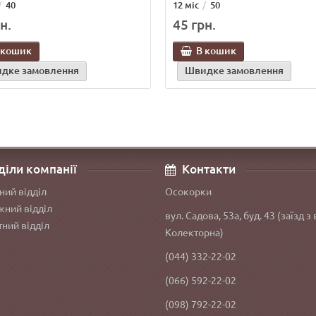
40
12 міс
50
н.
45 грн.
 кошик
В кошик
дке замовлення
Швидке замовлення
діли компанії
Контакти
ний відділ
Осокорки
ний відділ
вул. Садова, 53а, буд. 43 (заїзд з 
ний відділ
Колекторна)
(044) 332-22-02
(066) 592-22-02
(098) 792-22-02