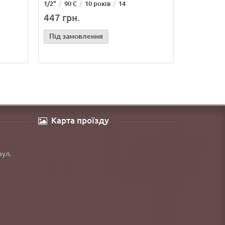
1/2"
90 С
10 років
14
447 грн.
Під замовлення
Карта проїзду
вул.