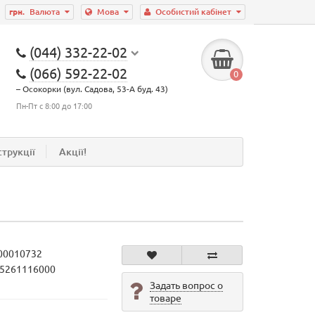
грн.
Валюта
Мова
Особистий кабінет
(044) 332-22-02
(066) 592-22-02
0
– Осокорки (вул. Садова, 53-А буд. 43)
Пн-Пт с 8:00 до 17:00
струкції
Акції!
00010732
15261116000
Задать вопрос о
товаре