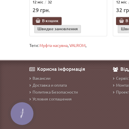
12 міс
32
12 міс
29 грн.
32 гр
В кошик
В
Швидке замовлення
Шви
Теги:
Муфта насувна
,
VALROM
,
Корисна інформація
Від
Вакансии
Сервіс
Доставка и оплата
Монтаж
Политика Безопасности
Проект
Условия соглашения
КНОПКА
ЗВ'ЯЗКУ