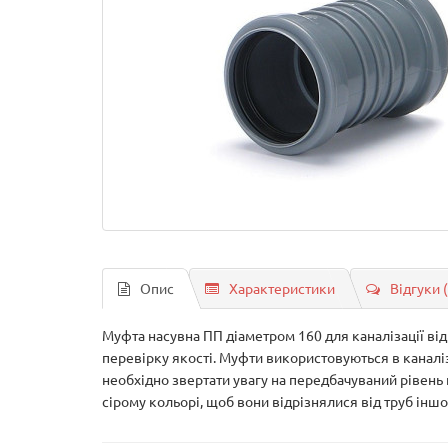
Опис
Характеристики
Відгуки 
Муфта насувна ПП діаметром 160 для каналізації ві
перевірку якості. Муфти використовуються в каналі
необхідно звертати увагу на передбачуваний рівень 
сірому кольорі, щоб вони відрізнялися від труб інш