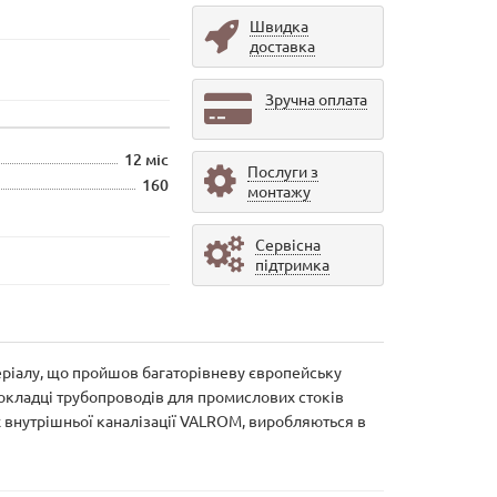
Швидка
доставка
Зручна оплата
12 міс
Послуги з
160
монтажу
Сервісна
підтримка
теріалу, що пройшов багаторівневу європейську
рокладці трубопроводів для промислових стоків
ах внутрішньої каналізації VALROM, виробляються в