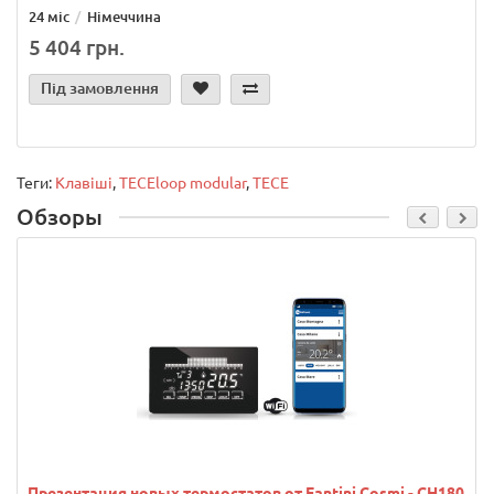
24 міс
Німеччина
5 404 грн.
Під замовлення
Теги:
Клавіші
,
TECEloop modular
,
TECE
Обзоры
Презентация новых термостатов от Fantini Cosmi - CH180