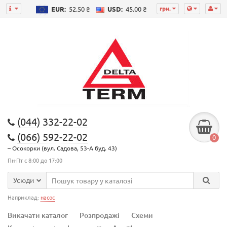
грн.
EUR:
52.50 ₴
USD:
45.00 ₴
(044) 332-22-02
(066) 592-22-02
0
– Осокорки (вул. Садова, 53-А буд. 43)
Пн-Пт с 8:00 до 17:00
Усюди
Наприклад:
насос
Викачати каталог
Розпродажі
Схеми