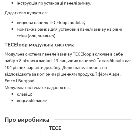
інструкція по установці панелі змиву.
Додатково купується:
лицьова панель TECEloop modular;
монтажна рамка для установки панелі змиву на рівні
стіни (опціонально).
TECEloop модульна система
Модульна система панелей змиву TECEloop включає в себе
набір з 8 різних клавіш і 13 лицьових панелей. Їх комбінація дає
104 різних варіанти дизайну. Деякі панелі повністю
відповідають за колірним рішенням продукції фірм Alape,
Emco і Burgbad.
Модульна система складається з:
клавіш;
лицьовій панелі.
Про виробника
TECE