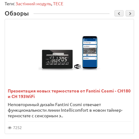
Теги:
Застінний модуль
,
TECE
Обзоры
Презентация новых термостатов от Fantini Cosmi - CH180
и CH 193WiFi
Неповторимый дизайн Fantini Cosmi отвечает
функциональности линии Intellicomfort в новом таймер-
термостате с сенсорным э..
7252