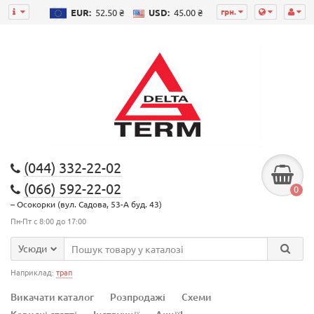
грн.
EUR:
52.50 ₴
USD:
45.00 ₴
(044) 332-22-02
(066) 592-22-02
0
– Осокорки (вул. Садова, 53-А буд. 43)
Пн-Пт с 8:00 до 17:00
Усюди
Наприклад:
трап
Викачати каталог
Розпродажі
Схеми