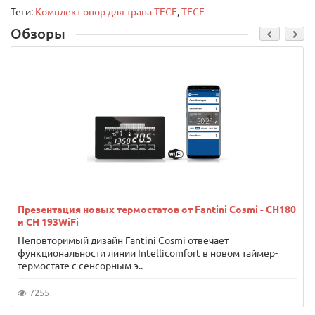
Теги:
Комплект опор для трапа TECE
,
TECE
Обзоры
Презентация новых термостатов от Fantini Cosmi - CH180
и CH 193WiFi
Неповторимый дизайн Fantini Cosmi отвечает
функциональности линии Intellicomfort в новом таймер-
термостате с сенсорным э..
7255