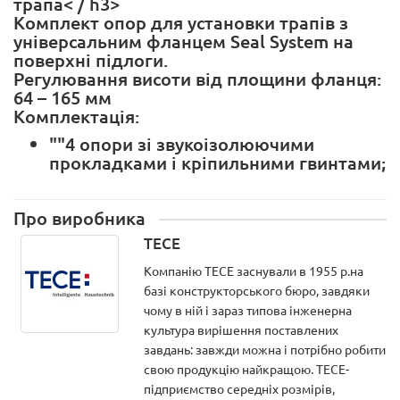
трапа< / h3>
Комплект опор для установки трапів з
універсальним фланцем Seal System на
поверхні підлоги.
Регулювання висоти від площини фланця:
64 – 165 мм
Комплектація:
""4 опори зі звукоізолюючими
прокладками і кріпильними гвинтами;
Про виробника
TECE
Компанію ТЕСЕ заснували в 1955 р.на
базі конструкторського бюро, завдяки
чому в ній і зараз типова інженерна
культура вирішення поставлених
завдань: завжди можна і потрібно робити
свою продукцію найкращою. ТЕСЕ-
підприємство середніх розмірів,