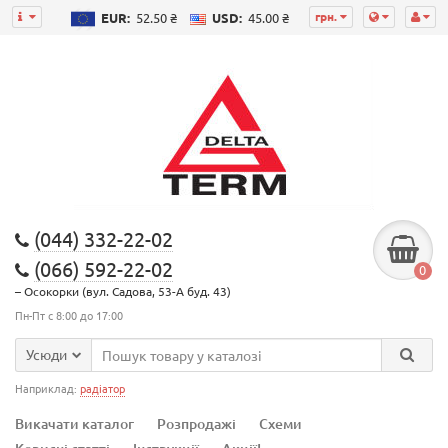
грн.
EUR:
52.50 ₴
USD:
45.00 ₴
(044) 332-22-02
(066) 592-22-02
0
– Осокорки (вул. Садова, 53-А буд. 43)
Пн-Пт с 8:00 до 17:00
Усюди
Наприклад:
радіатор
Викачати каталог
Розпродажі
Схеми