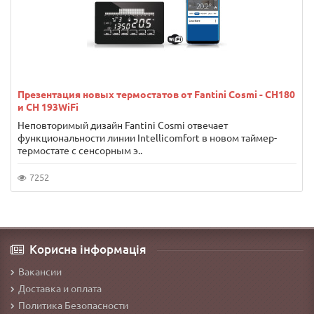
Презентация новых термостатов от Fantini Cosmi - CH180
и CH 193WiFi
Неповторимый дизайн Fantini Cosmi отвечает
функциональности линии Intellicomfort в новом таймер-
термостате с сенсорным э..
7252
Корисна інформація
Вакансии
Доставка и оплата
Политика Безопасности