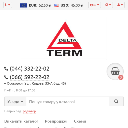
грн.
EUR:
52.50 ₴
USD:
45.00 ₴
(044) 332-22-02
(066) 592-22-02
0
– Осокорки (вул. Садова, 53-А буд. 43)
Пн-Пт с 8:00 до 17:00
Усюди
Наприклад:
радіатор
Викачати каталог
Розпродажі
Схеми