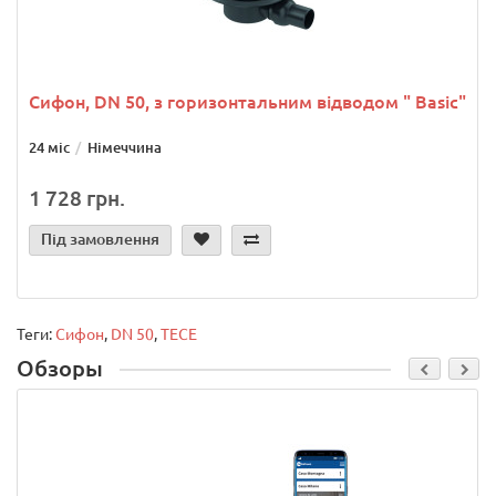
Сифон, DN 50, з горизонтальним відводом " Basic"
24 міс
Німеччина
1 728 грн.
Під замовлення
Теги:
Сифон
,
DN 50
,
TECE
Обзоры