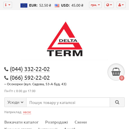
грн.
EUR:
52.50 ₴
USD:
45.00 ₴
(044) 332-22-02
(066) 592-22-02
0
– Осокорки (вул. Садова, 53-А буд. 43)
Пн-Пт с 8:00 до 17:00
Усюди
Наприклад:
насос
Викачати каталог
Розпродажі
Схеми