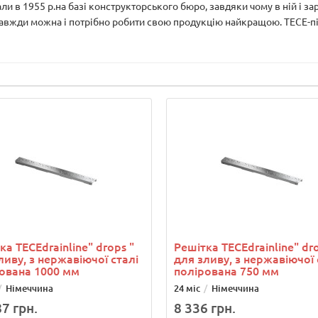
и в 1955 р.на базі конструкторського бюро, завдяки чому в ній і з
завжди можна і потрібно робити свою продукцію найкращою. ТЕСЕ-під
ка ТЕСЕdrainlinе" drops "
Решітка ТЕСЕdrainlinе" dro
ливу, з нержавіючої сталі
для зливу, з нержавіючої 
ована 1000 мм
полірована 750 мм
Німеччина
24 міс
Німеччина
7 грн.
8 336 грн.