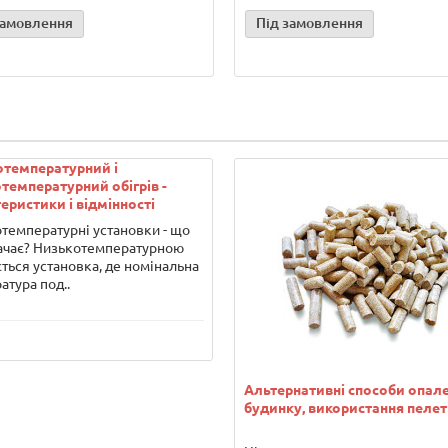
замовлення
Під замовлення
отемпературний і
температурний обігрів -
еристики і відмінності
температурні установки - що
ачає? Низькотемпературною
ться установка, де номінальна
атура под..
Альтернативні способи опал
будинку, використання пелет