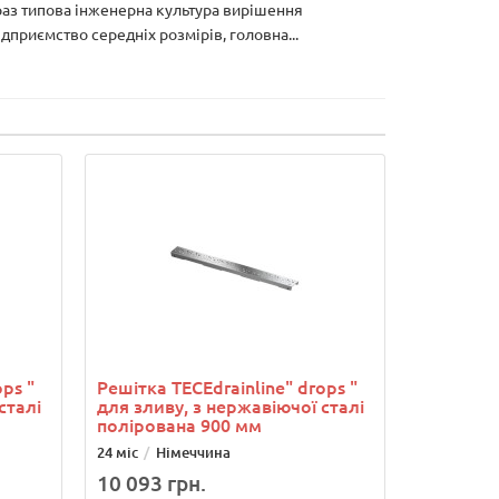
араз типова інженерна культура вирішення
приємство середніх розмірів, головна...
ps "
Решітка ТЕСЕdrainlinе" drops "
сталі
для зливу, з нержавіючої сталі
полірована 900 мм
24 міс
Німеччина
10 093 грн.