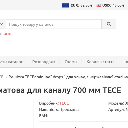
EUR:
52.50 ₴
USD:
45.00 ₴
д:
насос
ати каталог
Розпродажі
Схеми
Корисні статті
Ін
CE
Решітка ТЕСЕdrainlinе" drops " для зливу, з нержавіючої сталі 
 матова для каналу 700 мм TECE
Виробник:
TECE
Модель:
0
Наявність: Предзаказ
Артикул: 
EAN: -