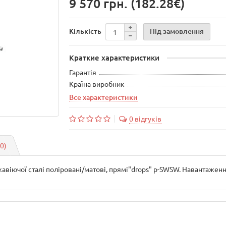
9 570 грн.
(182.28€)
Під замовлення
Кількість
Краткие характеристики
Гарантія
Країна виробник
Все характеристики
0 відгуків
(0)
жавіючої сталі поліровані/матові, прямі"drops" p-SWSW. Навантаженн