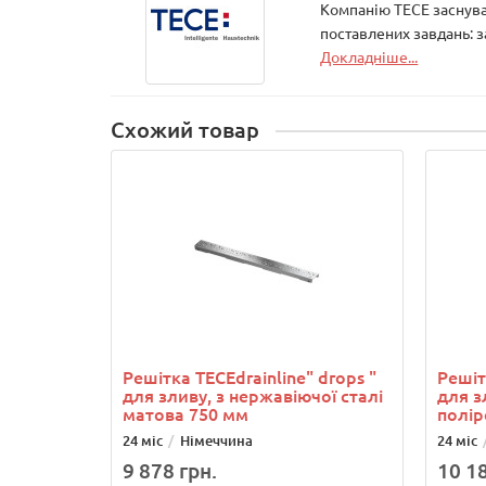
Компанію ТЕСЕ заснувал
поставлених завдань: 
Докладніше...
Схожий товар
Решітка ТЕСЕdrainlinе" drops "
Решіт
для зливу, з нержавіючої сталі
для з
матова 750 мм
полір
24 міс
Німеччина
24 міс
9 878 грн.
10 18