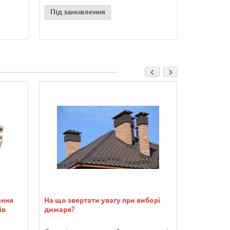
Під замовлення
ення
На що звертати увагу при виборі
Водонагрів
ів
димаря?
переваги т