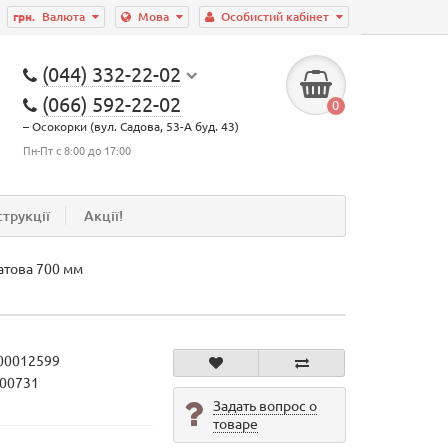
грн.
Валюта
Мова
Особистий кабінет
(044) 332-22-02
(066) 592-22-02
0
– Осокорки (вул. Садова, 53-А буд. 43)
Пн-Пт с 8:00 до 17:00
струкції
Акції!
матова 700 мм
00012599
600731
Задать вопрос о
товаре