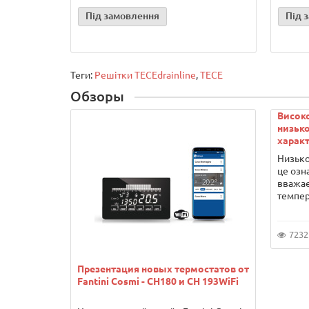
Під замовлення
Під 
Теги:
Решітки ТЕСЕdrainlinе
,
TECE
Обзоры
Висок
низько
характ
Низько
це озн
вважає
темпер
7232
Презентация новых термостатов от
Fantini Cosmi - CH180 и CH 193WiFi