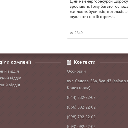
Ціни на енергоресурси щороку
зростають. Тому багато господ
житлових будинків, котеджів а
шукають спосіб отрима..
2840
діли компанії
Контакти
ний відділ
Осокорки
ний відділ
вул. Садова, 53а, буд. 43 (заїзд з 
ний відділ
Колекторна)
(044) 332-22-02
(066) 592-22-02
(098) 792-22-02
(093) 092-22-02