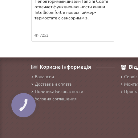
Неповторимый дизайн Fantini Cosmi
отвечает функциональности линии
Intellicomfort в новом таймер-
термостате с сенсорным э..
7252
Корисна інформація
Від
Вакансии
Сервіс
Доставка и оплата
Монтаж
Политика Безопасности
Проект
Условия соглашения
КНОПКА
ЗВ'ЯЗКУ