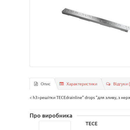
Опис
Характеристики
Відгуки 
< h3>решітки ТЕСЕdrainlinе" drops "для зливу, з нер
Про виробника
TECE