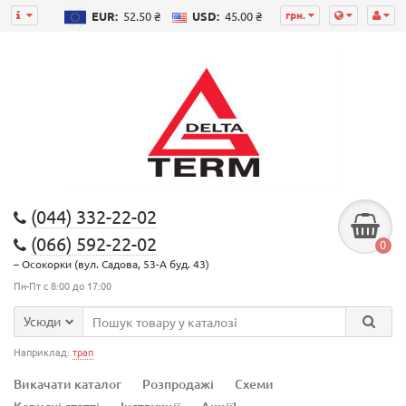
грн.
EUR:
52.50 ₴
USD:
45.00 ₴
(044) 332-22-02
(066) 592-22-02
0
– Осокорки (вул. Садова, 53-А буд. 43)
Пн-Пт с 8:00 до 17:00
Усюди
Наприклад:
трап
Викачати каталог
Розпродажі
Схеми