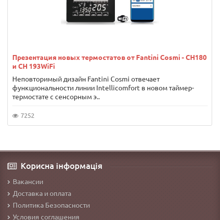
Презентация новых термостатов от Fantini Cosmi - CH180
и CH 193WiFi
Неповторимый дизайн Fantini Cosmi отвечает
функциональности линии Intellicomfort в новом таймер-
термостате с сенсорным э..
7252
Корисна інформація
Вакансии
Доставка и оплата
Политика Безопасности
Условия соглашения