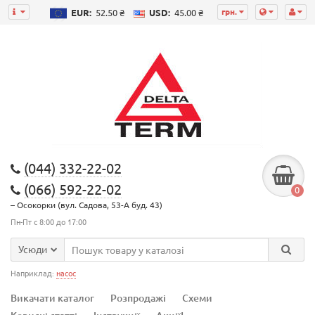
грн.
EUR:
52.50 ₴
USD:
45.00 ₴
(044) 332-22-02
(066) 592-22-02
0
– Осокорки (вул. Садова, 53-А буд. 43)
Пн-Пт с 8:00 до 17:00
Усюди
Наприклад:
насос
Викачати каталог
Розпродажі
Схеми