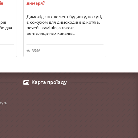
ів
димаря?
переваги т
Димохід, як елемент будинку, по суті,
Погодьтеся
арів
є кожухом для димоходів від котлів,
гарячої во
бо дач
печей і камінів, а також
серйозних 
вентиляційних каналів..
якщо Ви хо
3546
5856
Карта проїзду
вул.