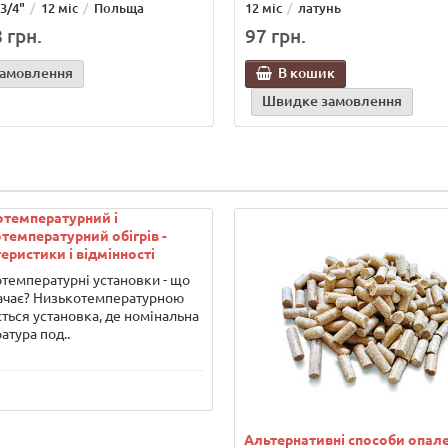
3/4"
12 міс
Польща
12 міс
латунь
 грн.
97 грн.
замовлення
В кошик
Швидке замовлення
отемпературний і
температурний обігрів -
еристики і відмінності
температурні установки - що
ачає? Низькотемпературною
ться установка, де номінальна
атура под..
Альтернативні способи опал