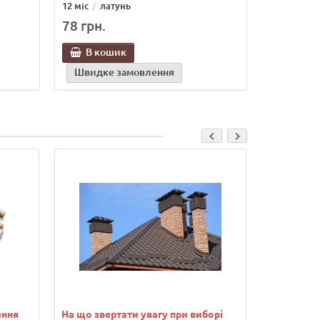
12 міс
латунь
78 грн.
В кошик
Швидке замовлення
ення
На що звертати увагу при виборі
Водонагрів