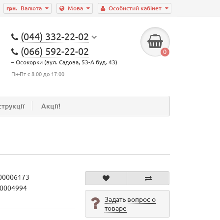
грн.
Валюта
Мова
Особистий кабінет
(044) 332-22-02
(066) 592-22-02
0
– Осокорки (вул. Садова, 53-А буд. 43)
Пн-Пт с 8:00 до 17:00
струкції
Акції!
00006173
10004994
Задать вопрос о
товаре