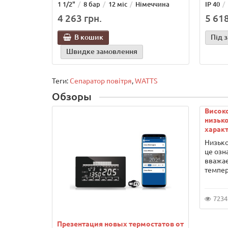
1 1/2"
8 бар
12 міс
Німеччина
IР 40
4 263 грн.
5 618
В кошик
Під 
Швидке замовлення
Теги:
Сепаратор повітря
,
WATTS
Обзоры
Висок
низько
характ
Низько
це озн
вважає
темпер
7234
Презентация новых термостатов от