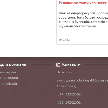
будинку, використання пелет
Ціни на енергоресурси щороку
зростають. Тому багато господ
житлових будинків, котеджів а
шукають спосіб отрима..
2842
діли компанії
Контакти
ний відділ
Осокорки
ний відділ
вул. Садова, 53а, буд. 43 (заїзд з 
ний відділ
Колекторна)
(044) 332-22-02
(066) 592-22-02