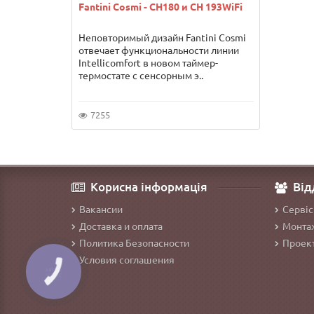
Fantini Cosmi - CH180 и CH 193WiFi
Неповторимый дизайн Fantini Cosmi
отвечает функциональности линии
Intellicomfort в новом таймер-
термостате с сенсорным э..
7255
Корисна інформація
Від
Вакансии
Сервіс
Доставка и оплата
Монтаж
Политика Безопасности
Проект
Условия соглашения
КНОПКА
ЗВ'ЯЗКУ