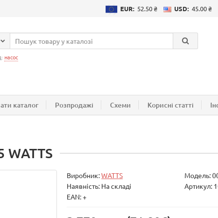
EUR:
52.50 ₴
USD:
45.00 ₴
д:
насос
ати каталог
Розпродажі
Схеми
Корисні статті
Ін
25 WATTS
Виробник:
WATTS
Модель:
0
Наявність: На складі
Артикул: 
EAN: +