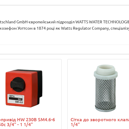
tschland GmbH-європейський підрозділ WATTS WATER TECHNOLOGIES
озефом Уоттсом в 1874 році як Watts Regulator Company, спеціалізу
привід HW 230В SM4.6-6
Сітка до зворотного клап
0c 3/4" - 1 1/4"
1/4"