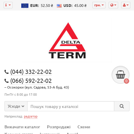
грн.
EUR:
52.50 ₴
USD:
45.00 ₴
(044) 332-22-02
(066) 592-22-02
0
– Осокорки (вул. Садова, 53-А буд. 43)
Пн-Пт с 8:00 до 17:00
Усюди
Наприклад:
радіатор
Викачати каталог
Розпродажі
Схеми