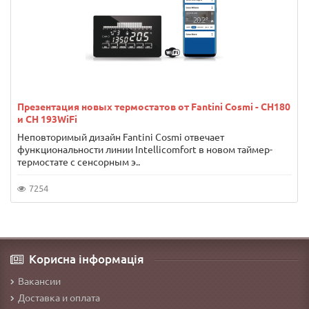
Презентация новых термостатов от Fantini Cosmi - CH180
и CH 193WiFi
Неповторимый дизайн Fantini Cosmi отвечает
функциональности линии Intellicomfort в новом таймер-
термостате с сенсорным э..
7254
Корисна інформація
Вакансии
Доставка и оплата