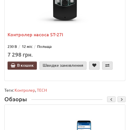
Контролер насоса ST-27I
230 В
12 міс
Польща
7 298 грн.
В кошик
Швидке замовлення
Теги:
Контролер
,
TECH
Обзоры