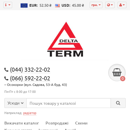
грн.
EUR:
52.50 ₴
USD:
45.00 ₴
(044) 332-22-02
(066) 592-22-02
0
– Осокорки (вул. Садова, 53-А буд. 43)
Пн-Пт с 8:00 до 17:00
Усюди
Наприклад:
радіатор
Викачати каталог
Розпродажі
Схеми