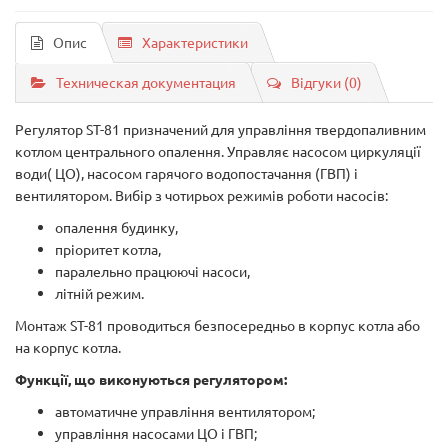
Опис
Характеристики
Техническая документация
Відгуки (0)
Регулятор ST-81 призначений для управління твердопаливним
котлом центрального опалення. Управляє насосом циркуляції
води( ЦО), насосом гарячого водопостачання (ГВП) і
вентилятором. Вибір з чотирьох режимів роботи насосів:
опалення будинку,
пріоритет котла,
паралельно працюючі насоси,
літній режим.
Монтаж ST-81 проводиться безпосередньо в корпус котла або
на корпус котла.
Функції, що виконуються регулятором:
автоматичне управління вентилятором;
управління насосами ЦО і ГВП;