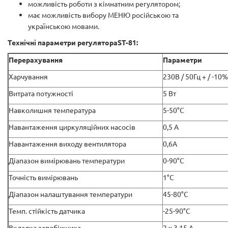
можливість роботи з кімнатним регулятором;
має можливість вибору МЕНЮ російською та
українською мовами.
Технічні параметри регулятора
ST-81:
Перерахування
Параметри
Харчування
230В / 50Гц + / -10%
Витрата потужності
5 Вт
Навколишня температура
5-50°C
Навантаження циркуляційних насосів
0,5 A
Навантаження виходу вентилятора
0,6A
Діапазон вимірювань температури
0-90°C
Точність вимірювань
1°C
Діапазон налаштування температури
45-80°C
Темп. стійкість датчика
-25-90°C
Вкладка запобіжника
2 х 3,15 А