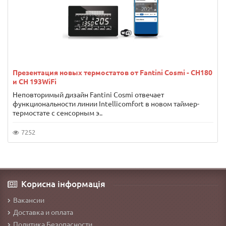
Презентация новых термостатов от Fantini Cosmi - CH180
и CH 193WiFi
Неповторимый дизайн Fantini Cosmi отвечает
функциональности линии Intellicomfort в новом таймер-
термостате с сенсорным э..
7252
Корисна інформація
Вакансии
Доставка и оплата
Политика Безопасности