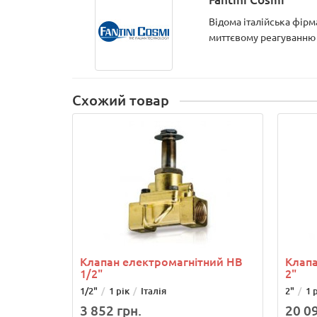
Відома італійська фірм
миттєвому реагуванню на
Схожий товар
Клапан електромагнітний НВ
Клапа
1/2"
2"
1/2"
1 рік
Італія
2"
1 
3 852 грн.
20 09