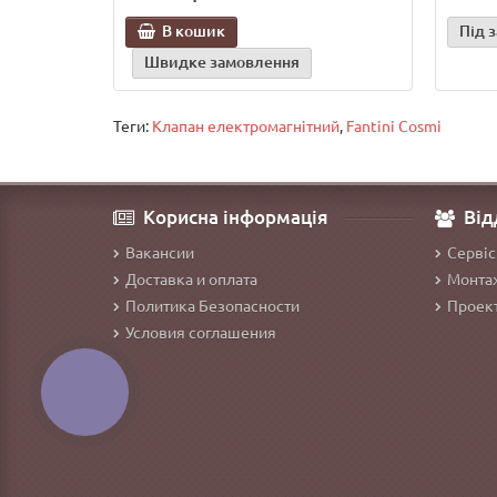
В кошик
Під 
Швидке замовлення
Теги:
Клапан електромагнітний
,
Fantini Cosmi
Корисна інформація
Від
Вакансии
Сервіс
Доставка и оплата
Монтаж
Политика Безопасности
Проект
Условия соглашения
КНОПКА
ЗВ'ЯЗКУ