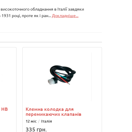
в високоточного обладнання в Італії завдяки
1931 році, проте як і ран...
Докладніше...
й НВ
Клемна колодка для
перемикаючих клапанів
12 міс
Італія
335 грн.