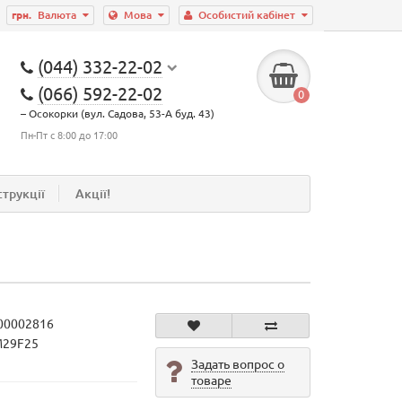
грн.
Валюта
Мова
Особистий кабінет
(044) 332-22-02
(066) 592-22-02
0
– Осокорки (вул. Садова, 53-А буд. 43)
Пн-Пт с 8:00 до 17:00
струкції
Акції!
00002816
M29F25
Задать вопрос о
товаре