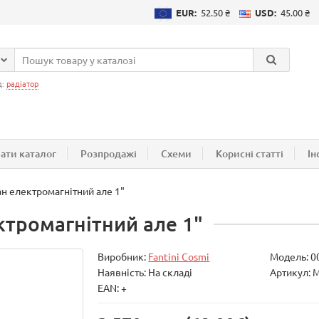
EUR:
52.50 ₴
USD:
45.00 ₴
д:
радіатор
ати каталог
Розпродажі
Схеми
Корисні статті
Ін
н електромагнітний але 1"
ктромагнітний але 1"
Виробник:
Fantini Cosmi
Модель:
0
Наявність: На складі
Артикул: 
EAN: +