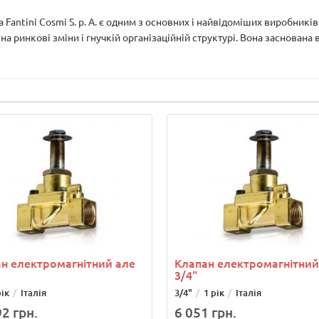
а Fantini Cosmi S. p. A. є одним з основних і найвідоміших виробникі
 ринкові зміни і гнучкій організаційній структурі. Вона заснована в 
н електромагнітний але
Клапан електромагнітни
3/4"
рік
Італія
3/4"
1 рік
Італія
2 грн.
6 051 грн.