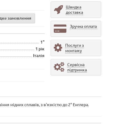
Швидка
доставка
дке замовлення
Зручна оплата
1"
Послуги з
1 рік
монтажу
Італія
Сервісна
підтримка
іння мідних сплавів, з в'язкістю до 2° Енглера.