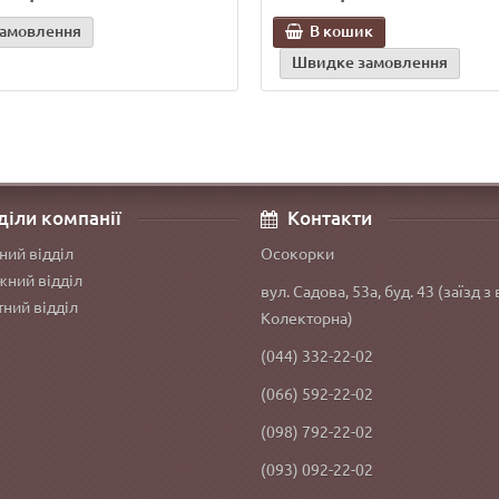
замовлення
В кошик
Швидке замовлення
діли компанії
Контакти
ний відділ
Осокорки
ний відділ
вул. Садова, 53а, буд. 43 (заїзд з 
ний відділ
Колекторна)
(044) 332-22-02
(066) 592-22-02
(098) 792-22-02
(093) 092-22-02