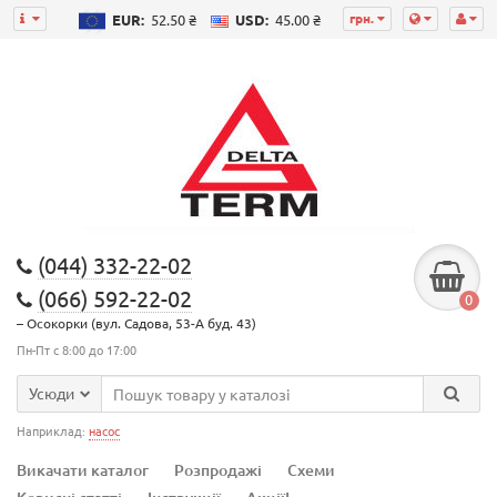
грн.
EUR:
52.50 ₴
USD:
45.00 ₴
(044) 332-22-02
(066) 592-22-02
0
– Осокорки (вул. Садова, 53-А буд. 43)
Пн-Пт с 8:00 до 17:00
Усюди
Наприклад:
насос
Викачати каталог
Розпродажі
Схеми