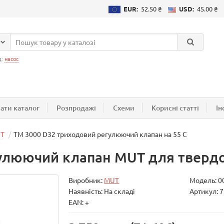
EUR:
52.50 ₴
USD:
45.00 ₴
д:
насос
ати каталог
Розпродажі
Схеми
Корисні статті
Ін
T
ТМ 3000 D32 триходовий регулюючий клапан на 55 С
улюючий клапан MUT для твердо
Виробник:
MUT
Модель:
0
Наявність: На складі
Артикул: 7
EAN: +