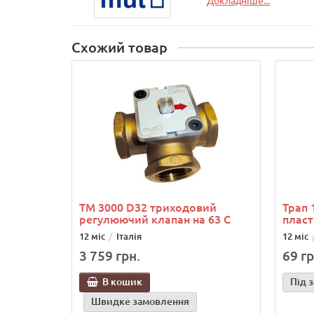
Схожий товар
ТМ 3000 D32 триходовий
Трап 
регулюючий клапан на 63 С
пласт
12 міс
Італія
12 міс
3 759 грн.
69 гр
В кошик
Під 
Швидке замовлення