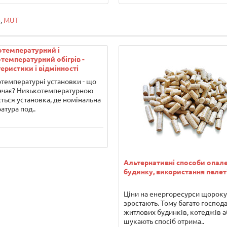
в
,
MUT
отемпературний і
температурний обігрів -
еристики і відмінності
температурні установки - що
ачає? Низькотемпературною
ться установка, де номінальна
атура под..
Альтернативні способи опал
будинку, використання пелет
Ціни на енергоресурси щороку
зростають. Тому багато господ
житлових будинків, котеджів а
шукають спосіб отрима..