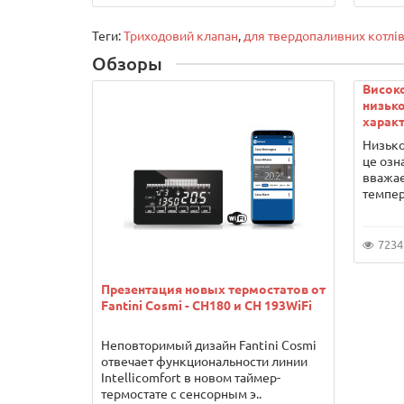
Теги:
Триходовий клапан
,
для твердопаливних котлі
Обзоры
Висок
низько
характ
Низько
це озн
вважає
темпер
7234
Презентация новых термостатов от
Fantini Cosmi - CH180 и CH 193WiFi
Неповторимый дизайн Fantini Cosmi
отвечает функциональности линии
Intellicomfort в новом таймер-
термостате с сенсорным э..