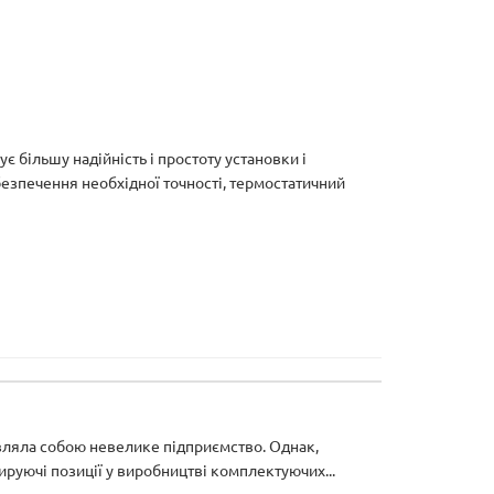
більшу надійність і простоту установки і
безпечення необхідної точності, термостатичний
вляла собою невелике підприємство. Однак,
уючі позиції у виробництві комплектуючих...