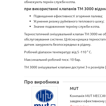
обмежують термін служби котла.
при використанні клапанів ТМ 3000 відзн
Підвищення ефективності згоряння палива;
Усунення ризику руйнівного теплового шоку;
Значне подовження терміну служби котла.
Термостатичний змішувальний клапан TM 3000 не обл
обслуговування системи. Цілісна кришка термостатич
датчик занурюють безпосередньо в рідину.
Робочий діапазон температур: від 5 -110 ° C.
Максимальний робочий тиск: 10 бар.
TM 3000 змішувальні клапани доступні 3-х розмірів (G
Про виробника
MUT
Компанія MUT MECCANIC
завдяки ефективному у
Докладніше...