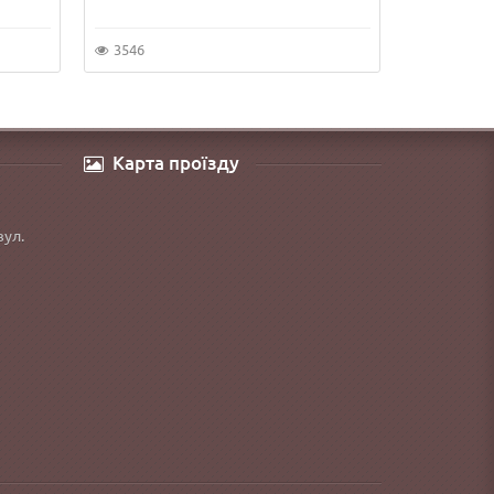
3546
5856
Карта проїзду
вул.