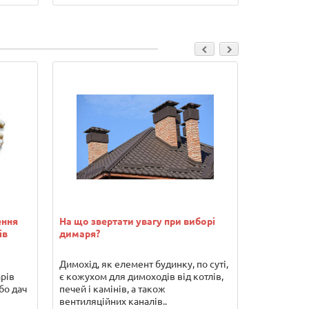
ення
На що звертати увагу при виборі
Водонагрів
ів
димаря?
переваги т
Димохід, як елемент будинку, по суті,
Погодьтеся
арів
є кожухом для димоходів від котлів,
гарячої во
бо дач
печей і камінів, а також
серйозних 
вентиляційних каналів..
якщо Ви хо