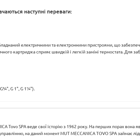
ачаються наступні переваги:
аднаний електричними та електронними пристроями, що забезпечує 
ного картриджа сприяє швидкій і легкій заміні термостата. Для за
¾", G 1", G 1¼").
A Tovo SPA веде свої історію з 1962 року. На перших порах вона я
правлінню, на даний момент MUT MECCANICA TOVO SPA займає лідир