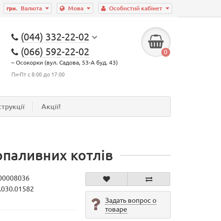
грн.
Валюта
Мова
Особистий кабінет
(044) 332-22-02
(066) 592-22-02
0
– Осокорки (вул. Садова, 53-А буд. 43)
Пн-Пт с 8:00 до 17:00
струкції
Акції!
паливних котлів
00008036
.030.01582
Задать вопрос о
товаре