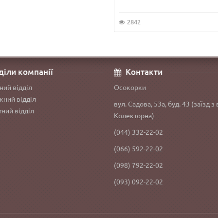
2842
діли компанії
Контакти
ний відділ
Осокорки
ний відділ
вул. Садова, 53а, буд. 43 (заїзд з 
ний відділ
Колекторна)
(044) 332-22-02
(066) 592-22-02
(098) 792-22-02
(093) 092-22-02