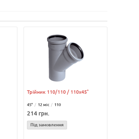
Трійник 110/110 / 110х45°
45°
12 міс
110
214 грн.
Під замовлення