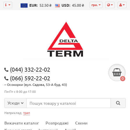
грн.
EUR:
52.50 ₴
USD:
45.00 ₴
(044) 332-22-02
(066) 592-22-02
0
– Осокорки (вул. Садова, 53-А буд. 43)
Пн-Пт с 8:00 до 17:00
Усюди
Наприклад:
трап
Викачати каталог
Розпродажі
Схеми