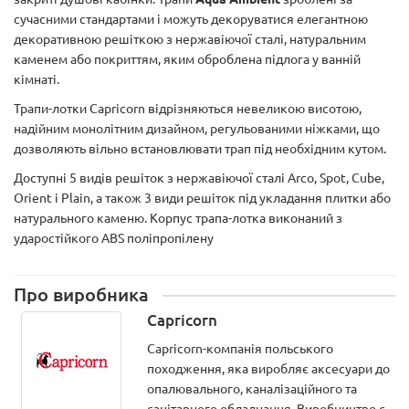
сучасними стандартами і можуть декоруватися елегантною
декоративною решіткою з нержавіючої сталі, натуральним
каменем або покриттям, яким оброблена підлога у ванній
кімнаті.
Трапи-лотки Capricorn відрізняються невеликою висотою,
надійним монолітним дизайном, регульованими ніжками, що
дозволяють вільно встановлювати трап під необхідним кутом.
Доступні 5 видів решіток з нержавіючої сталі Arco, Spot, Cube,
Orient і Plain, а також 3 види решіток під укладання плитки або
натурального каменю. Корпус трапа-лотка виконаний з
ударостійкого ABS поліпропілену
Про виробника
Capricorn
Capricorn-компанія польського
походження, яка виробляє аксесуари до
опалювального, каналізаційного та
санітарного обладнання. Виробництво є