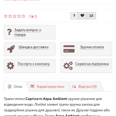
0
Задать вопрос о
товаре
Швидка доставка
Зручна оплата
Послуги з монтажу
Сервісна підтримка
Опис
Характеристики
Відгуки (0)
Трапи-лотки
Capricorn Aqua Ambient
-зручне рішення для
відведення води. Лінійні зливні трапи-зручна заміна для
традиційних рішень для душової, таких як Душові піддони або
закриті душові кабінки. Трапи
Aqua Ambient
зроблені за