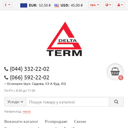
грн.
EUR:
52.50 ₴
USD:
45.00 ₴
(044) 332-22-02
(066) 592-22-02
0
– Осокорки (вул. Садова, 53-А буд. 43)
Пн-Пт с 8:00 до 17:00
Усюди
Наприклад:
насос
Викачати каталог
Розпродажі
Схеми