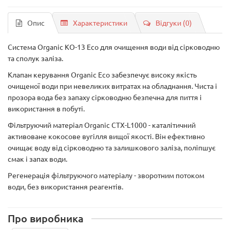
Опис
Характеристики
Відгуки (0)
Система Organic KO-13 Eco для очищення води від сірководню
та сполук заліза.
Клапан керування Organic Eco забезпечує високу якість
очищеної води при невеликих витратах на обладнання. Чиста і
прозора вода без запаху сірководню безпечна для пиття і
використання в побуті.
Фільтруючий матеріал Organic CTX-L1000 - каталітичний
активоване кокосове вугілля вищої якості. Він ефективно
очищає воду від сірководню та залишкового заліза, поліпшує
смак і запах води.
Регенерація фільтруючого матеріалу - зворотним потоком
води, без використання реагентів.
Про виробника