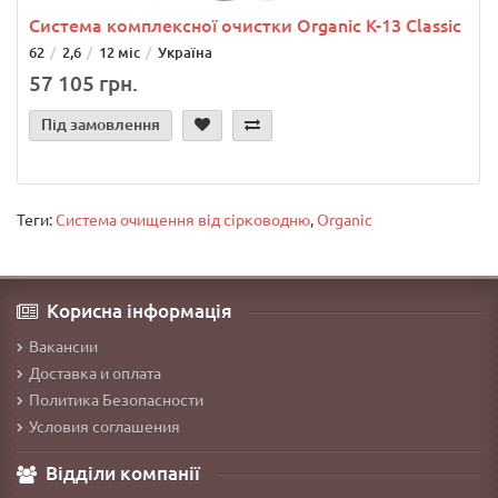
Система комплексної очистки Organic K-13 Classic
62
2,6
12 міс
Україна
57 105 грн.
Під замовлення
Теги:
Система очищення від сірководню
,
Organic
Корисна інформація
Вакансии
Доставка и оплата
Политика Безопасности
Условия соглашения
Відділи компанії