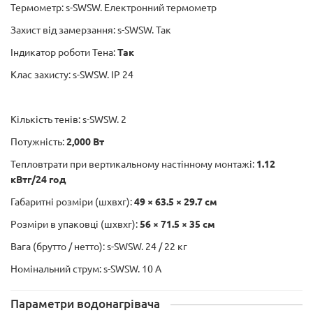
Термометр: s-SWSW. Електронний термометр
Захист від замерзання: s-SWSW. Так
Індикатор роботи Тена:
Так
Клас захисту: s-SWSW. IP 24
Кількість тенів: s-SWSW. 2
Потужність:
2,000 Вт
Тепловтрати при вертикальному настінному монтажі:
1.12
кВтг/24 год
Габаритні розміри (шхвхг):
49 × 63.5 × 29.7 см
Розміри в упаковці (шхвхг):
56 × 71.5 × 35 см
Вага (брутто / нетто): s-SWSW. 24 / 22 кг
Номінальний струм: s-SWSW. 10 А
Параметри водонагрівача