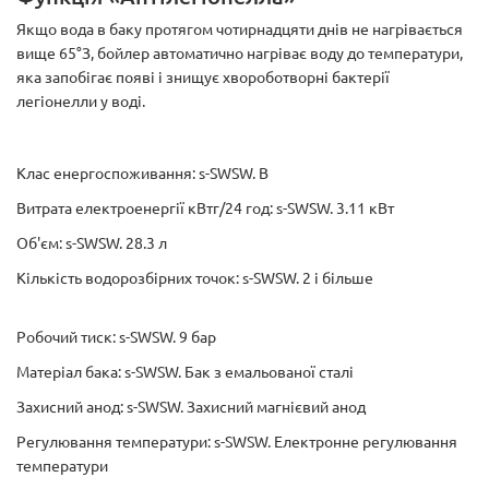
Якщо вода в баку протягом чотирнадцяти днів не нагрівається
вище 65°З, бойлер автоматично нагріває воду до температури,
яка запобігає появі і знищує хвороботворні бактерії
легіонелли у воді.
Клас енергоспоживання: s-SWSW. B
Витрата електроенергії кВтг/24 год: s-SWSW. 3.11 кВт
Об'єм: s-SWSW. 28.3 л
Кількість водорозбірних точок: s-SWSW. 2 і більше
Робочий тиск: s-SWSW. 9 бар
Матеріал бака: s-SWSW. Бак з емальованої сталі
Захисний анод: s-SWSW. Захисний магнієвий анод
Регулювання температури: s-SWSW. Електронне регулювання
температури