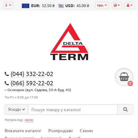
грн.
EUR:
52.50 ₴
USD:
45.00 ₴
(044) 332-22-02
(066) 592-22-02
0
– Осокорки (вул. Садова, 53-А буд. 43)
Пн-Пт с 8:00 до 17:00
Усюди
Наприклад:
насос
Викачати каталог
Розпродажі
Схеми