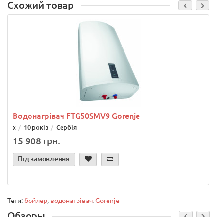
Схожий товар
Водонагрівач FTG50SMV9 Gorenje
х
10 років
Сербія
15 908 грн.
Під замовлення
Теги:
бойлер
,
водонагрівач
,
Gorenje
Обзоры