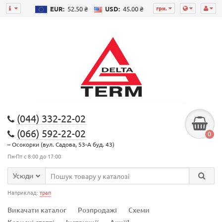
грн.
EUR:
52.50 ₴
USD:
45.00 ₴
(044) 332-22-02
(066) 592-22-02
0
– Осокорки (вул. Садова, 53-А буд. 43)
Пн-Пт с 8:00 до 17:00
Усюди
Наприклад:
трап
Викачати каталог
Розпродажі
Схеми