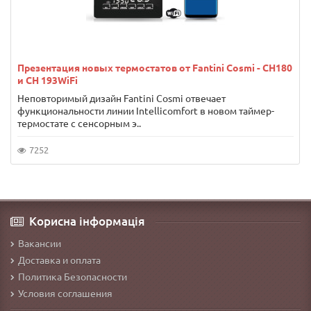
Презентация новых термостатов от Fantini Cosmi - CH180
и CH 193WiFi
Неповторимый дизайн Fantini Cosmi отвечает
функциональности линии Intellicomfort в новом таймер-
термостате с сенсорным э..
7252
Корисна інформація
Вакансии
Доставка и оплата
Политика Безопасности
Условия соглашения