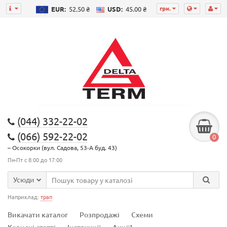
грн.
EUR:
52.50 ₴
USD:
45.00 ₴
(044) 332-22-02
(066) 592-22-02
0
– Осокорки (вул. Садова, 53-А буд. 43)
Пн-Пт с 8:00 до 17:00
Усюди
Наприклад:
трап
Викачати каталог
Розпродажі
Схеми